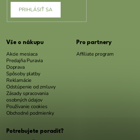
PRIHLÁSIŤ SA
Vše o nákupu
Pro partnery
Akcie mesiaca
Affiliate program
Predajňa Puravia
Doprava
Spôsoby platby
Reklamácie
Odstúpenie od zmluvy
Zásady spracovania
osobných údajov
Používanie cookies
Obchodné podmienky
Potrebujete poradiť?