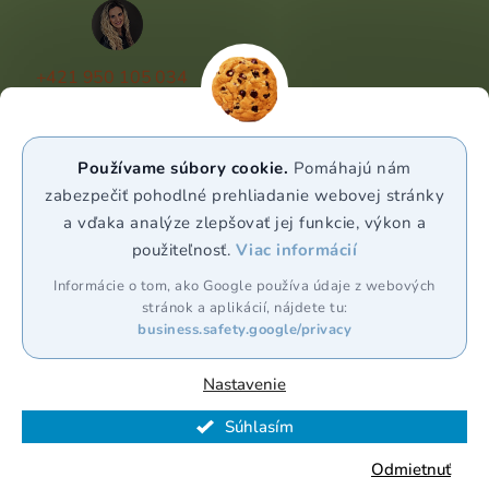
+421 950 105 034
(Po - Pá 9:00 - 17:00)
info@puravia.sk
Používame súbory cookie.
Pomáhajú nám
WhatsApp
zabezpečiť pohodlné prehliadanie webovej stránky
a vďaka analýze zlepšovať jej funkcie, výkon a
použiteľnosť.
Viac informácií
Sledujte nás
Informácie o tom, ako Google používa údaje z webových
stránok a aplikácií, nájdete tu:
business.safety.google/privacy
Nastavenie
Vytvoril Shoptet Premium
Súhlasím
Copyright 2026
Puravia.sk
. Všetky práva vyhradené.
Odmietnuť
Upraviť nastavenie cookies