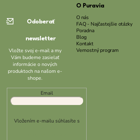
O Puravia
p
ä
O nás
Odoberať
t
FAQ - Najčastejšie otázky
Poradna
i
Blog
newsletter
e
Kontakt
Vernostný program
Vložte svoj e-mail a my
Vám budeme zasielať
informácie o nových
produktoch na našom e-
shope.
Email
Vložením e-mailu súhlasíte s
podmienkami ochrany
osobných údajov