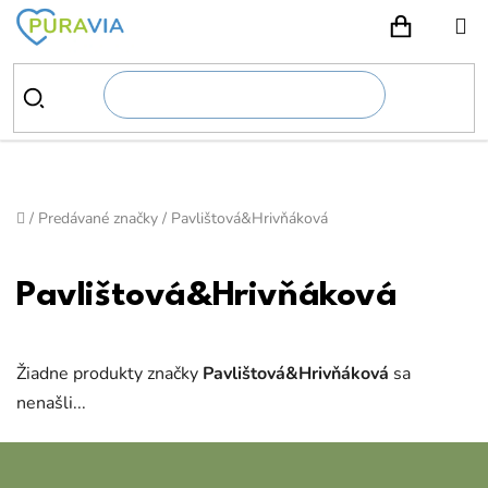
Prejsť
na
NÁKUPN
obsah
Domov
/
Predávané značky
/
Pavlištová&Hrivňáková
Pavlištová&Hrivňáková
Žiadne produkty značky
Pavlištová&Hrivňáková
sa
nenašli...
Z
á