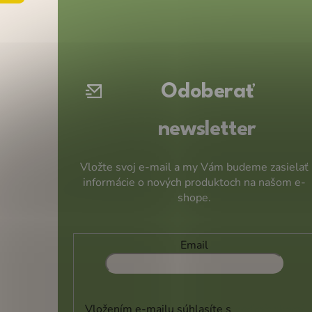
Z
á
p
ä
t
Odoberať
i
e
newsletter
Vložte svoj e-mail a my Vám budeme zasielať
informácie o nových produktoch na našom e-
shope.
Email
Vložením e-mailu súhlasíte s
podmienkami