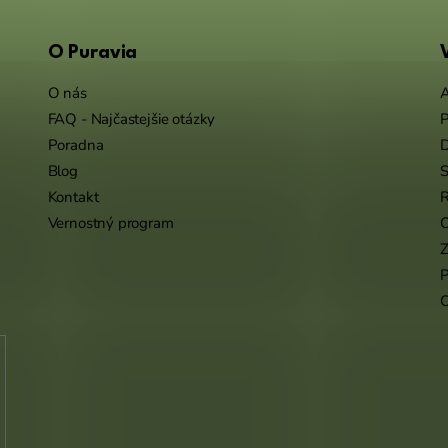
O Puravia
O nás
A
FAQ - Najčastejšie otázky
P
Poradna
Blog
S
Kontakt
R
Vernostný program
O
Z
P