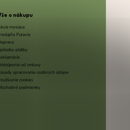
Vše o nákupu
kcie mesiaca
redajňa Puravia
Doprava
pôsoby platby
eklamácie
dstúpenie od zmluvy
ásady spracovania osobných údajov
oužívanie cookies
Obchodné podmienky