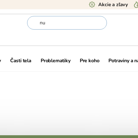
Akcie a zľavy
y
Časti tela
Problematiky
Pre koho
Potraviny a 