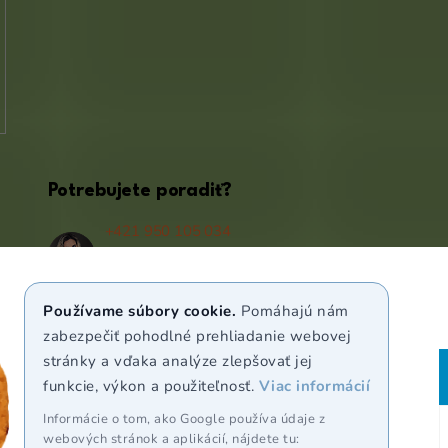
Potrebujete poradiť?
+421 950 105 034
(Po - Pá 9:00 - 17:00)
info@puravia.sk
Používame súbory cookie.
Pomáhajú nám
WhatsApp
zabezpečiť pohodlné prehliadanie webovej
stránky a vďaka analýze zlepšovať jej
funkcie, výkon a použiteľnosť.
Viac informácií
Sledujte nás
Informácie o tom, ako Google používa údaje z
webových stránok a aplikácií, nájdete tu: