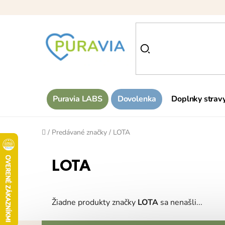
Prejsť
na
obsah
Puravia LABS
Dovolenka
Doplnky strav
Domov
/
Predávané značky
/
LOTA
LOTA
Žiadne produkty značky
LOTA
sa nenašli...