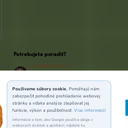
Potrebujete poradiť?
+421 950 105 034
(Po - Pá 9:00 - 17:00)
info@puravia.sk
Používame súbory cookie.
Pomáhajú nám
WhatsApp
zabezpečiť pohodlné prehliadanie webovej
stránky a vďaka analýze zlepšovať jej
funkcie, výkon a použiteľnosť.
Viac informácií
Sledujte nás
Informácie o tom, ako Google používa údaje z
webových stránok a aplikácií, nájdete tu: