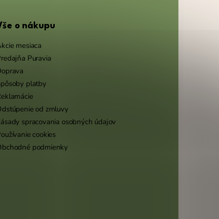
Vše o nákupu
kcie mesiaca
redajňa Puravia
Doprava
pôsoby platby
eklamácie
dstúpenie od zmluvy
ásady spracovania osobných údajov
oužívanie cookies
Obchodné podmienky