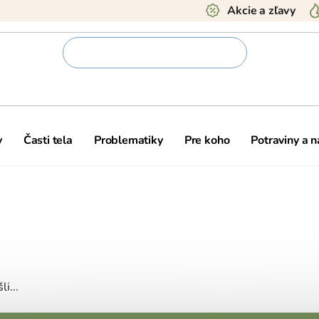
Akcie a zľavy
y
Časti tela
Problematiky
Pre koho
Potraviny a 
i...