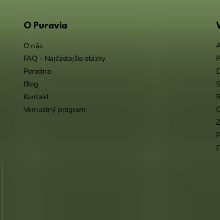
O Puravia
O nás
A
FAQ - Najčastejšie otázky
P
Poradna
Blog
S
Kontakt
R
Vernostný program
O
Z
P