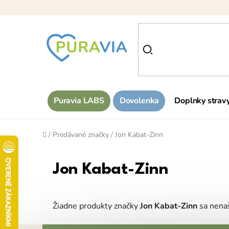
Prejsť
na
obsah
Puravia LABS
Dovolenka
Doplnky strav
Domov
/
Predávané značky
/
Jon Kabat-Zinn
Jon Kabat-Zinn
Žiadne produkty značky
Jon Kabat-Zinn
sa nenašl