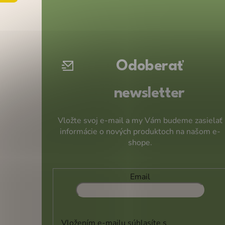
Z
á
p
ä
t
Odoberať
i
e
newsletter
Vložte svoj e-mail a my Vám budeme zasielať
informácie o nových produktoch na našom e-
shope.
Email
Vložením e-mailu súhlasíte s
podmienkami