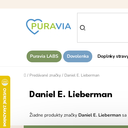
Prejsť
na
obsah
Puravia LABS
Dovolenka
Doplnky strav
Domov
/
Predávané značky
/
Daniel E. Lieberman
Daniel E. Lieberman
Žiadne produkty značky
Daniel E. Lieberman
sa 