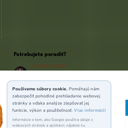
Potrebujete poradiť?
+421 950 105 034
(Po - Pá 9:00 - 17:00)
info@puravia.sk
Používame súbory cookie.
Pomáhajú nám
WhatsApp
zabezpečiť pohodlné prehliadanie webovej
stránky a vďaka analýze zlepšovať jej
funkcie, výkon a použiteľnosť.
Viac informácií
Sledujte nás
Informácie o tom, ako Google používa údaje z
webových stránok a aplikácií, nájdete tu: