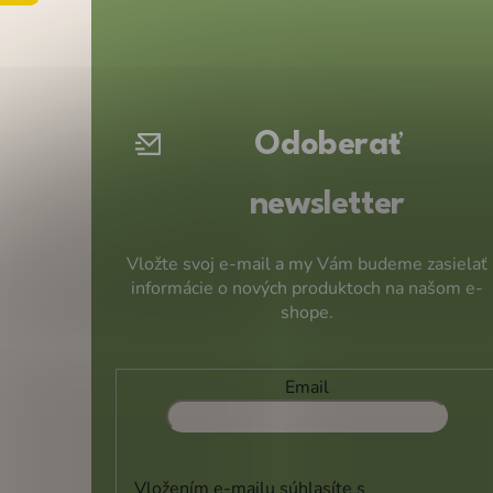
Z
á
p
ä
t
Odoberať
i
e
newsletter
Vložte svoj e-mail a my Vám budeme zasielať
informácie o nových produktoch na našom e-
shope.
Email
Vložením e-mailu súhlasíte s
podmienkami