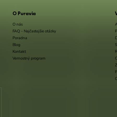
O Puravia
O nás
A
FAQ - Najčastejšie otázky
P
Poradna
Blog
S
Kontakt
R
Vernostný program
O
Z
P