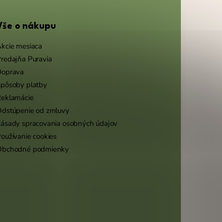
Vše o nákupu
kcie mesiaca
redajňa Puravia
Doprava
pôsoby platby
eklamácie
dstúpenie od zmluvy
ásady spracovania osobných údajov
oužívanie cookies
Obchodné podmienky