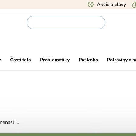
Akcie a zľavy
y
Časti tela
Problematiky
Pre koho
Potraviny a 
nenašli...