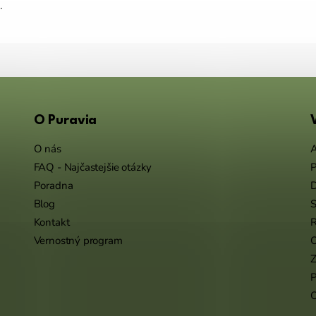
.
O Puravia
O nás
A
FAQ - Najčastejšie otázky
P
Poradna
Blog
S
Kontakt
R
Vernostný program
O
Z
P