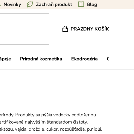
Novinky
Zachráň produkt
Blog
PRÁZDNY KOŠÍK
NÁKUPNÝ KOŠÍK
nápoje
Prírodná kozmetika
Ekodrogéria
Ostatné
 prírody. Produkty sa pýšia vedecky podloženou
rtifikované najvyšším štandardom čistoty.
tózu, vajcia, droždie, cukor, rozpúšťadlá, plnidlá,