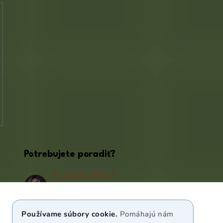
Potrebujete poradiť?
+421 950 105 034
(Po - Pá 9:00 - 17:00)
info@puravia.sk
Používame súbory cookie.
Pomáhajú nám