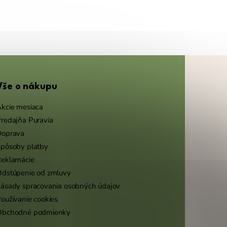
Vše o nákupu
kcie mesiaca
redajňa Puravia
Doprava
pôsoby platby
eklamácie
dstúpenie od zmluvy
ásady spracovania osobných údajov
oužívanie cookies
Obchodné podmienky