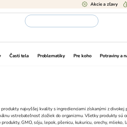
Akcie a zľavy
y
Časti tela
Problematiky
Pre koho
Potraviny a 
produkty najvyššej kvality s ingredienciami získanými z divokej
álnu vstrebateľnosť zložiek do organizmu. Všetky produkty sú ce
rodukty, GMO, sóju, lepok, pšenicu, kukuricu, orechy, mlieko, lak