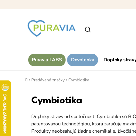
Prejsť
na
obsah
Puravia LABS
Dovolenka
Doplnky strav
Domov
/
Predávané značky
/
Cymbiotika
Cymbiotika
Doplnky stravy od spoločnosti Cymbiotika sú BIO 
patentovanou technológiou, ktorá zaručuje maxim
Produkty neobsahujú žiadne chemikálie, živočíšne p