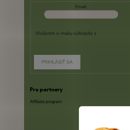
Email
Vložením e-mailu súhlasíte s
podmienkami
ochrany osobných údajov
PRIHLÁSIŤ SA
Pro partnery
Affiliate program