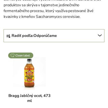
produktov sa skrýva v tajomstve jedinečného
fermentačného procesu, ktorý využíva pestované živé
kvasinky z kmeňov Saccharomyces cerevisiae.
R
Radiť podľa:
Odporúčame
a
d
V
e
clean label
ý
n
p
i
i
e
s
p
p
r
r
o
o
d
Bragg Jablčný ocot, 473
d
ml
u
u
k