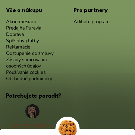
Vše o nákupu
Pro partnery
Akcie mesiaca
Affiliate program
Predajňa Puravia
Doprava
Spôsoby platby
Reklamácie
Odstúpenie od zmluvy
Zásady spracovania
osobných údajov
Používanie cookies
Obchodné podmienky
Potrebujete poradiť?
+421 950 105 034
(Po - Pá 9:00 - 17:00)