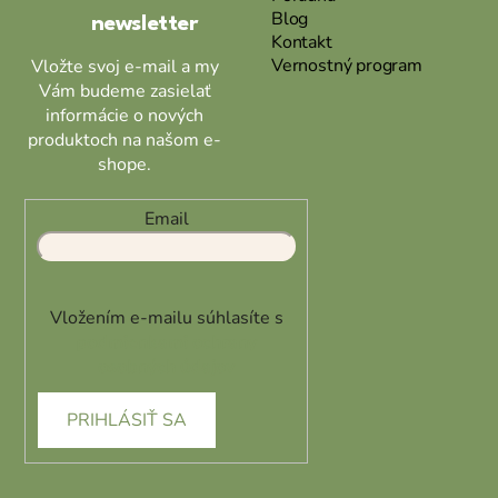
Blog
p
newsletter
e
Kontakt
r
Vernostný program
Vložte svoj e-mail a my
v
Vám budeme zasielať
k
informácie o nových
y
produktoch na našom e-
v
shope.
ý
p
i
Email
s
u
Vložením e-mailu súhlasíte s
podmienkami ochrany
osobných údajov
PRIHLÁSIŤ SA