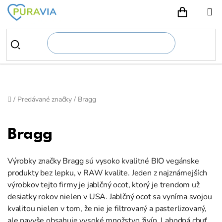
Prejsť
na
NÁKUPN
obsah
Domov
/
Predávané značky
/
Bragg
Bragg
Výrobky značky Bragg sú vysoko kvalitné BIO vegánske
produkty bez lepku, v RAW kvalite. Jeden z najznámejších
výrobkov tejto firmy je jablčný ocot, ktorý je trendom už
desiatky rokov nielen v USA. Jablčný ocot sa vyníma svojou
kvalitou nielen v tom, že nie je filtrovaný a pasterlizovaný,
ale navyše obsahuje vysoké množstvo živín. Lahodná chuť