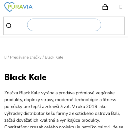
Prejsť
na
NÁKUPN
obsah
Domov
/
Predávané značky
/
Black Kale
Black Kale
Značka Black Kale vyrába a predáva prémiové vegánske
produkty, doplnky stravy, moderné technológie a fitness
pomôcky pre lepší a zdravší život. V roku 2019, ako
výhradný distribútor kešu farmy z exotického ostrova Bali,
začali dovážať ich kvalitné a vynikajúce produkty.
Charitatívny presah celého projektu je natoľko oslovil, že sa