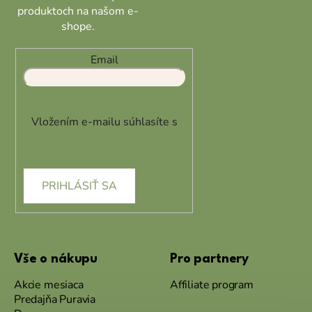
produktoch na našom e-
shope.
Email
Vložením e-mailu súhlasíte s
podmienkami ochrany
osobných údajov
PRIHLÁSIŤ SA
Vše o nákupu
Pro partnery
Akcie mesiaca
Affiliate program
Predajňa Puravia