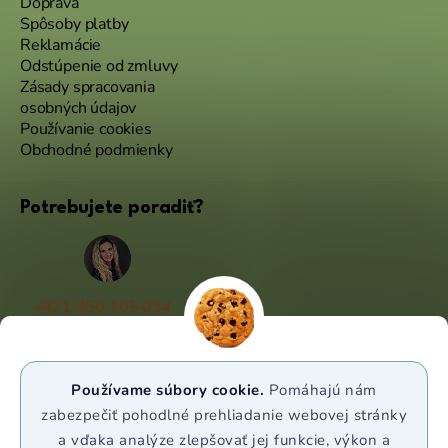
Doprava
Spôsoby platby
Reklamácie
Odstúpenie od zmluvy
Zásady spracovania
osobných údajov
Používanie cookies
Obchodné podmienky
Potrebujete poradiť?
+421 950 105 034
(Po - Pá 9:00 - 17:00)
info@puravia.sk
Používame súbory cookie.
Pomáhajú nám
WhatsApp
zabezpečiť pohodlné prehliadanie webovej stránky
a vďaka analýze zlepšovať jej funkcie, výkon a