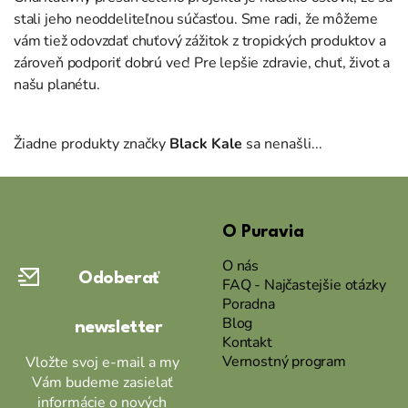
stali jeho neoddeliteľnou súčasťou. Sme radi, že môžeme
vám tiež odovzdať chuťový zážitok z tropických produktov a
zároveň podporiť dobrú vec! Pre lepšie zdravie, chuť, život a
našu planétu.
Žiadne produkty značky
Black Kale
sa nenašli...
Z
á
O Puravia
p
ä
O nás
Odoberať
t
FAQ - Najčastejšie otázky
Poradna
i
Blog
newsletter
e
Kontakt
Vernostný program
Vložte svoj e-mail a my
Vám budeme zasielať
informácie o nových