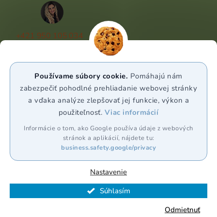
+421 950 105 034
(Po - Pá 9:00 - 17:00)
info@puravia.sk
Používame súbory cookie.
Pomáhajú nám
WhatsApp
zabezpečiť pohodlné prehliadanie webovej stránky
a vďaka analýze zlepšovať jej funkcie, výkon a
použiteľnosť.
Viac informácií
Sledujte nás
Informácie o tom, ako Google používa údaje z webových
stránok a aplikácií, nájdete tu:
business.safety.google/privacy
Nastavenie
Vytvoril Shoptet Premium
Súhlasím
Copyright 2026
Puravia.sk
. Všetky práva vyhradené.
Odmietnuť
Upraviť nastavenie cookies