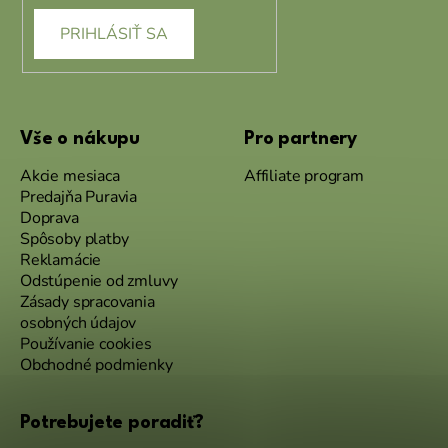
PRIHLÁSIŤ SA
Vše o nákupu
Pro partnery
Akcie mesiaca
Affiliate program
Predajňa Puravia
Doprava
Spôsoby platby
Reklamácie
Odstúpenie od zmluvy
Zásady spracovania
osobných údajov
Používanie cookies
Obchodné podmienky
Potrebujete poradiť?