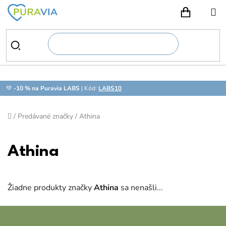
Prejsť
na
NÁKUPN
obsah
💚
-10 % na Puravia LABS
| Kód:
LABS10
Domov
/
Predávané značky
/
Athina
Athina
Žiadne produkty značky
Athina
sa nenašli...
Z
á