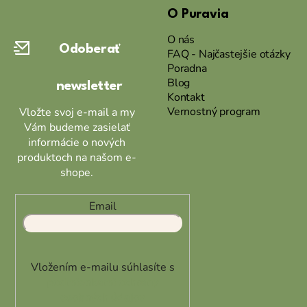
O Puravia
p
ä
O nás
Odoberať
t
FAQ - Najčastejšie otázky
Poradna
i
Blog
newsletter
e
Kontakt
Vernostný program
Vložte svoj e-mail a my
Vám budeme zasielať
informácie o nových
produktoch na našom e-
shope.
Email
Vložením e-mailu súhlasíte s
podmienkami ochrany
osobných údajov