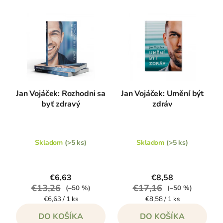
e
ý
n
p
i
i
e
s
p
p
r
r
o
o
d
Jan Vojáček: Rozhodni sa
Jan Vojáček: Umění být
d
byť zdravý
zdráv
u
u
k
k
t
t
o
Skladom
(>5 ks)
Skladom
(>5 ks)
o
v
v
€6,63
€8,58
€13,26
€17,16
(–50 %)
(–50 %)
Jednotková
Jednotková
€6,63 / 1 ks
€8,58 / 1 ks
cena:
cena:
DO KOŠÍKA
DO KOŠÍKA