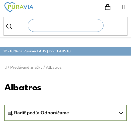
Prejsť
na
NÁKUPN
obsah
💚
-10 % na Puravia LABS
| Kód:
LABS10
Domov
/
Predávané značky
/
Albatros
Albatros
R
Radiť podľa:
Odporúčame
a
d
V