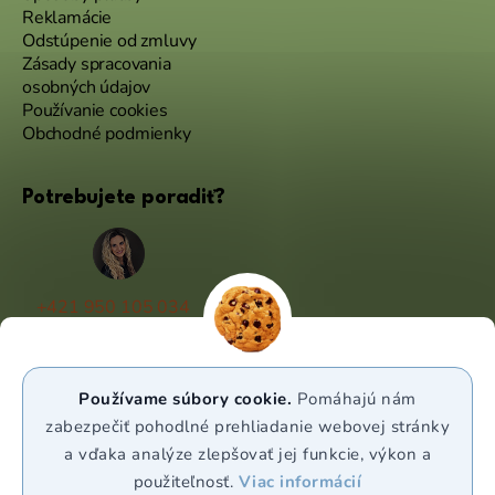
Reklamácie
Odstúpenie od zmluvy
Zásady spracovania
osobných údajov
Používanie cookies
Obchodné podmienky
Potrebujete poradiť?
+421 950 105 034
(Po - Pá 9:00 - 17:00)
info@puravia.sk
Používame súbory cookie.
Pomáhajú nám
WhatsApp
zabezpečiť pohodlné prehliadanie webovej stránky
a vďaka analýze zlepšovať jej funkcie, výkon a
použiteľnosť.
Viac informácií
Sledujte nás