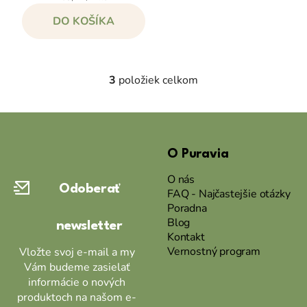
cena:
DO KOŠÍKA
3
položiek celkom
O
v
l
Z
á
á
d
O Puravia
p
a
ä
c
O nás
Odoberať
t
i
FAQ - Najčastejšie otázky
Poradna
e
i
Blog
p
newsletter
e
Kontakt
r
Vernostný program
Vložte svoj e-mail a my
v
Vám budeme zasielať
k
informácie o nových
y
produktoch na našom e-
v