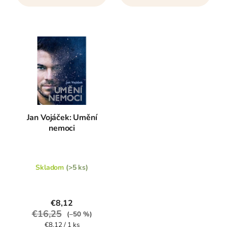
Jan Vojáček: Umění
nemoci
Skladom
(>5 ks)
€8,12
€16,25
(–50 %)
Jednotková
€8,12 / 1 ks