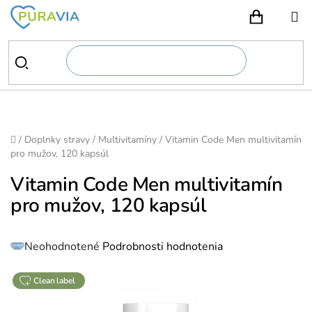
Prejsť
na
NÁKUPN
obsah
Domov
/
Doplnky stravy
/
Multivitamíny
/
Vitamin Code Men multivitamín
pro mužov, 120 kapsúl
Vitamin Code Men multivitamín
pro mužov, 120 kapsúl
Priemerné
Neohodnotené
Podrobnosti hodnotenia
hodnotenie
produktu
je
0,0
z
clean label
5
hviezdičiek.