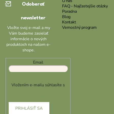
O nás
Odoberať
t
FAQ - Najčastejšie otázky
Poradna
i
Blog
newsletter
e
Kontakt
Vernostný program
Vložte svoj e-mail a my
Vám budeme zasielať
informácie o nových
produktoch na našom e-
shope.
Email
Vložením e-mailu súhlasíte s
podmienkami ochrany
osobných údajov
PRIHLÁSIŤ SA