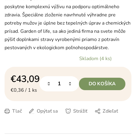
poskytne komplexnú výživu na podporu optimálneho
zdravia. Špeciálne zloženie navrhnuté výhradne pre
potreby mužov je úplne bez tepelných úprav a chemických
prísad. Garden of life, sa ako jediná firma na svete môže
pýšiť doplnkami stravy vyrobenými priamo z potravín
pestovaných v ekologickom poľnohospodárstve.
Skladom
(4 ks)
€43,09
DO KOŠÍKA
Jednotková cena:
€0,36 / 1 ks
Tlač
Opýtať sa
Strážiť
Zdieľať