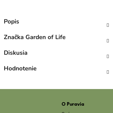
Popis
Značka
Garden of Life
Diskusia
Hodnotenie
Z
á
O Puravia
p
ä