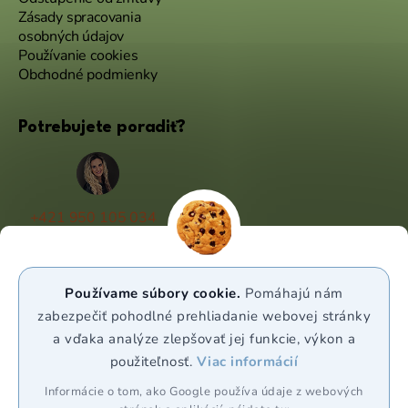
Zásady spracovania
osobných údajov
Používanie cookies
Obchodné podmienky
Potrebujete poradiť?
+421 950 105 034
(Po - Pá 9:00 - 17:00)
info@puravia.sk
Používame súbory cookie.
Pomáhajú nám
WhatsApp
zabezpečiť pohodlné prehliadanie webovej stránky
a vďaka analýze zlepšovať jej funkcie, výkon a
použiteľnosť.
Viac informácií
Sledujte nás
Informácie o tom, ako Google používa údaje z webových