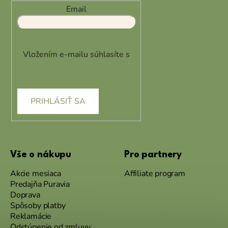
Email
Vložením e-mailu súhlasíte s
podmienkami ochrany
osobných údajov
PRIHLÁSIŤ SA
Vše o nákupu
Pro partnery
Akcie mesiaca
Affiliate program
Predajňa Puravia
Doprava
Spôsoby platby
Reklamácie
Odstúpenie od zmluvy