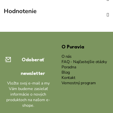
Hodnotenie
Z
á
O Puravia
p
ä
O nás
Odoberať
t
FAQ - Najčastejšie otázky
Poradna
i
Blog
newsletter
e
Kontakt
Vernostný program
Vložte svoj e-mail a my
Vám budeme zasielať
informácie o nových
produktoch na našom e-
shope.