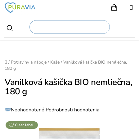
Prejsť
na
NÁKUPN
obsah
Domov
/
Potraviny a nápoje
/
Kaše
/
Vanilková kašička BIO nemliečna,
180 g
Vanilková kašička BIO nemliečna,
180 g
Priemerné
Neohodnotené
Podrobnosti hodnotenia
hodnotenie
produktu
je
0,0
z
clean label
5
hviezdičiek.