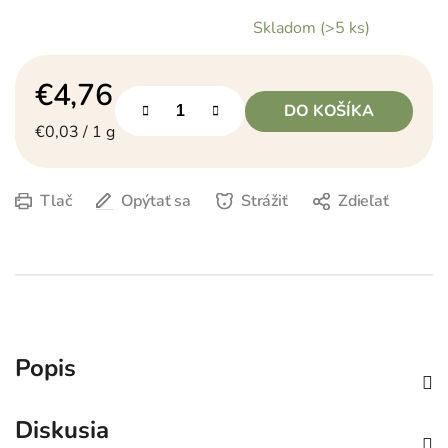
Skladom
(>5 ks)
€4,76
DO KOŠÍKA
Jednotková cena:
€0,03 / 1 g
Tlač
Opýtať sa
Strážiť
Zdieľať
Popis
Diskusia