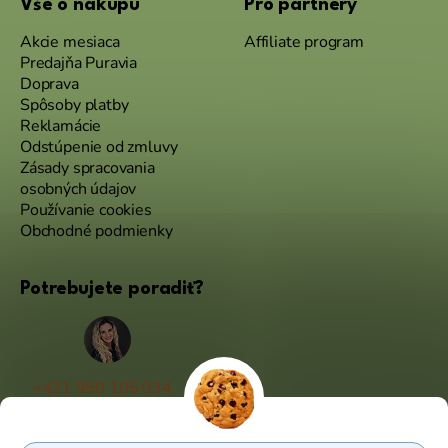
Vše o nákupu
Pro partnery
Akcie mesiaca
Affiliate program
Predajňa Puravia
Doprava
Spôsoby platby
Reklamácie
Odstúpenie od zmluvy
Zásady spracovania
osobných údajov
Používanie cookies
Obchodné podmienky
Potrebujete poradiť?
+421 950 105 034
(Po - Pá 9:00 - 17:00)
info@puravia.sk