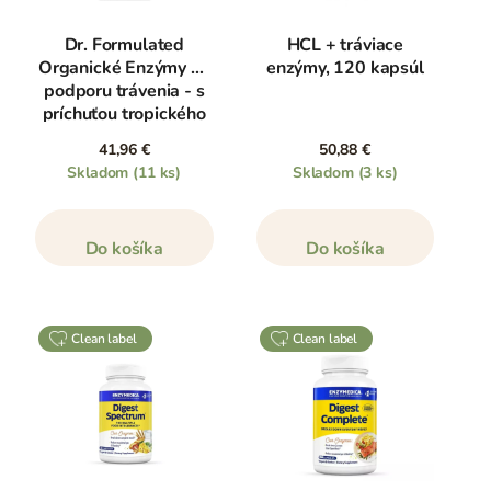
Dr. Formulated
HCL + tráviace
Organické Enzýmy na
enzýmy, 120 kapsúl
podporu trávenia - s
príchuťou tropického
ovocia, 90 tabliet
41,96 €
50,88 €
Skladom
(11 ks)
Skladom
(3 ks)
Do košíka
Do košíka
clean label
clean label