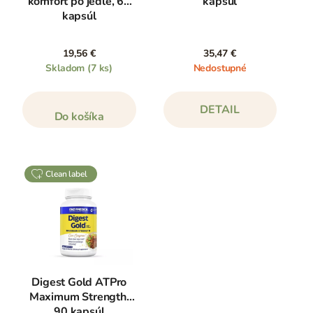
komfort po jedle, 60
kapsúl
kapsúl
19,56 €
35,47 €
Skladom
(7 ks)
Nedostupné
DETAIL
Do košíka
clean label
Digest Gold ATPro
Maximum Strength,
90 kapsúl