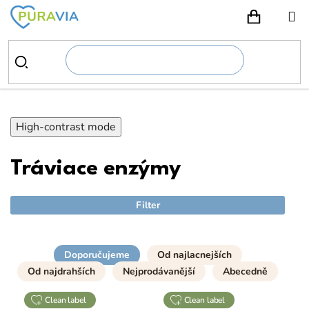
Prejsť
na
NÁKUPN
obsah
High-contrast mode
Tráviace enzýmy
Filter
Doporučujeme
Od najlacnejších
Od najdrahších
Nejprodávanější
Abecedně
clean label
clean label