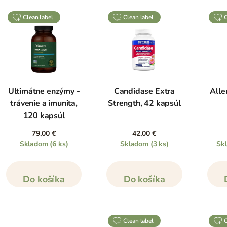
clean label
clean label
Ultimátne enzýmy -
Candidase Extra
Alle
trávenie a imunita,
Strength, 42 kapsúl
120 kapsúl
79,00 €
42,00 €
Skladom
(6 ks)
Skladom
(3 ks)
Sk
Do košíka
Do košíka
clean label