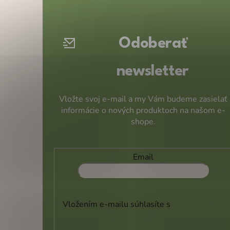
p
ä
t
Odoberať
i
e
newsletter
Vložte svoj e-mail a my Vám budeme zasielať
informácie o nových produktoch na našom e-
shope.
Email
Vložením e-mailu súhlasíte s
podmienkami
ochrany osobných údajov