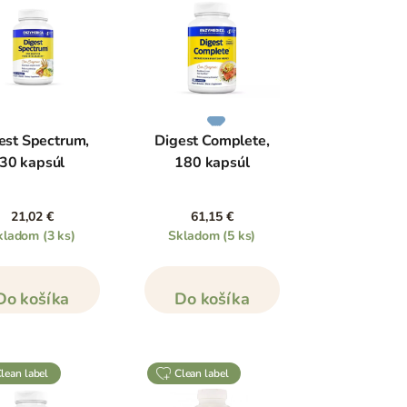
est Spectrum,
Digest Complete,
30 kapsúl
180 kapsúl
21,02 €
61,15 €
kladom
(3 ks)
Skladom
(5 ks)
Do košíka
Do košíka
clean label
clean label