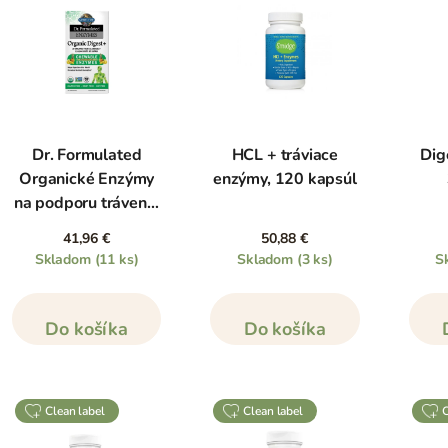
Dr. Formulated
HCL + tráviace
Dig
Organické Enzýmy
enzýmy, 120 kapsúl
na podporu trávenia
- s príchuťou
41,96 €
50,88 €
tropického ovocia,
Skladom
(11 ks)
Skladom
(3 ks)
S
90 tabliet
Do košíka
Do košíka
clean label
clean label