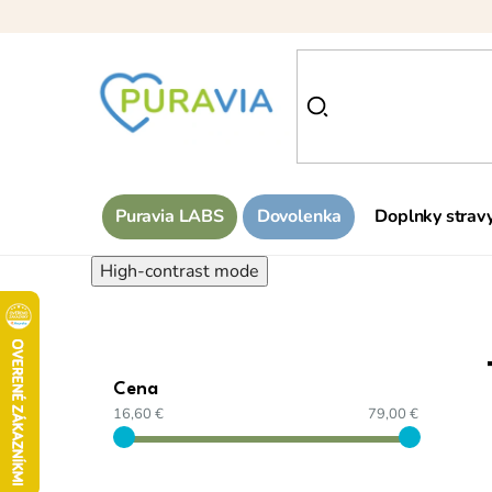
Prejsť
na
obsah
Puravia LABS
Dovolenka
Doplnky strav
High-contrast mode
Cena
16,60 €
79,00 €