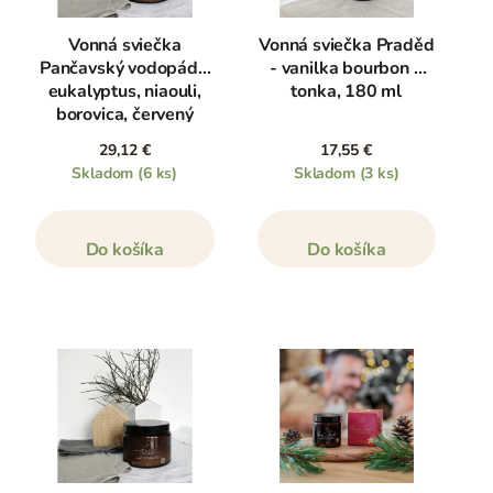
Vonná sviečka
Vonná sviečka Praděd
Pančavský vodopád -
- vanilka bourbon a
eukalyptus, niaouli,
tonka, 180 ml
borovica, červený
tymián, 500 ml
29,12 €
17,55 €
Skladom
(6 ks)
Skladom
(3 ks)
Do košíka
Do košíka