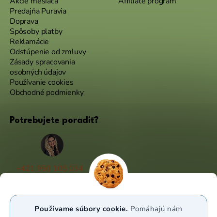
Akcie mesiaca
Affiliate program
Predajňa Puravia
Doprava
Spôsoby platby
Reklamácie
Odstúpenie od zmluvy
Zásady spracovania
osobných údajov
Používanie cookies
Obchodné podmienky
Potrebujete poradiť?
+421 950 105 034
(Po - Pá 9:00 - 17:00)
info@puravia.sk
Používame súbory cookie.
Pomáhajú nám
WhatsApp