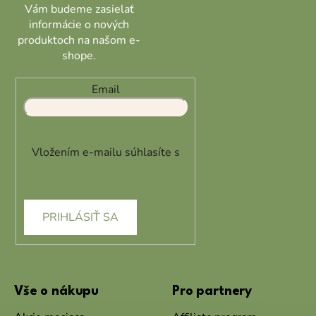
Vám budeme zasielať
informácie o nových
produktoch na našom e-
shope.
Email
Vložením e-mailu súhlasíte s
podmienkami ochrany
osobných údajov
PRIHLÁSIŤ SA
Vše o nákupu
Pro partnery