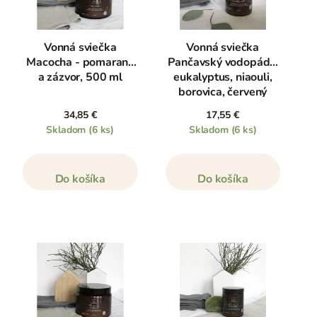
Vonná sviečka
Vonná sviečka
Macocha - pomaranč
Pančavský vodopád -
a zázvor, 500 ml
eukalyptus, niaouli,
borovica, červený
tymián, 180 ml
34,85 €
17,55 €
Skladom
(6 ks)
Skladom
(6 ks)
Do košíka
Do košíka