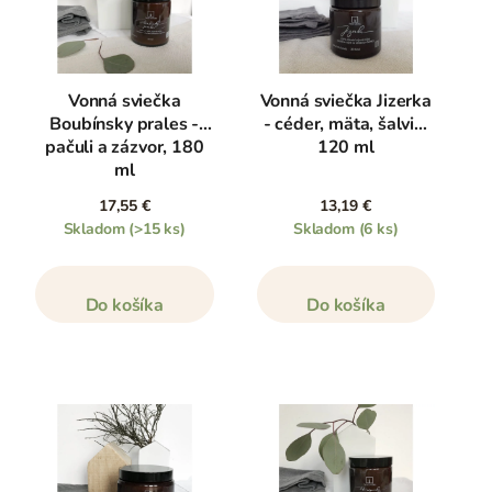
Vonná sviečka
Vonná sviečka Jizerka
Boubínsky prales -
- céder, mäta, šalvia,
pačuli a zázvor, 180
120 ml
ml
17,55 €
13,19 €
Skladom
(>15 ks)
Skladom
(6 ks)
Do košíka
Do košíka