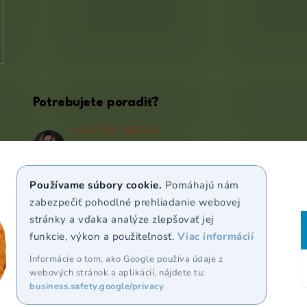
Potrebujete poradiť?
+421 950 105 034
(Po - Pá 9:00 - 17:00)
info@puravia.sk
Používame súbory cookie.
Pomáhajú nám
WhatsApp
zabezpečiť pohodlné prehliadanie webovej
stránky a vďaka analýze zlepšovať jej
funkcie, výkon a použiteľnosť.
Viac informácií
Sledujte nás
Informácie o tom, ako Google používa údaje z
webových stránok a aplikácií, nájdete tu:
business.safety.google/privacy