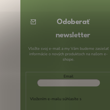
p
ä
t
Odoberať
i
e
newsletter
Vložte svoj e-mail a my Vám budeme zasielať
informácie o nových produktoch na našom e-
shope.
Email
Vložením e-mailu súhlasíte s
podmienkami
ochrany osobných údajov