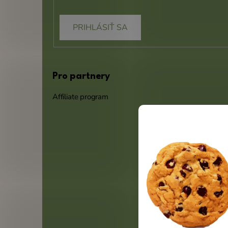
PRIHLÁSIŤ SA
Pro partnery
Affiliate program