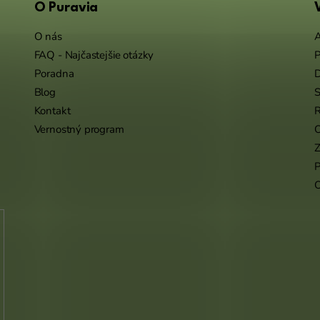
O Puravia
O nás
A
FAQ - Najčastejšie otázky
P
Poradna
Blog
S
Kontakt
R
Vernostný program
O
Z
P