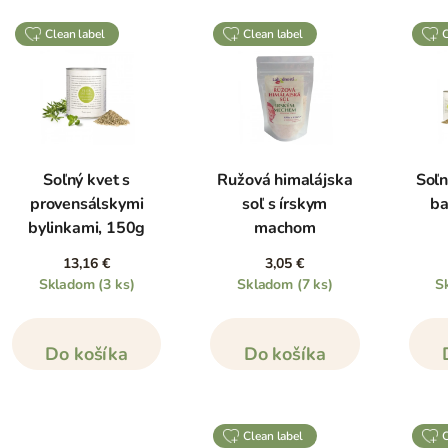
clean label
clean label
Soľný kvet s
Ružová himalájska
Soľn
provensálskymi
soľ s írskym
ba
bylinkami, 150g
machom
13,16 €
3,05 €
Skladom
(3 ks)
Skladom
(7 ks)
S
Do košíka
Do košíka
clean label