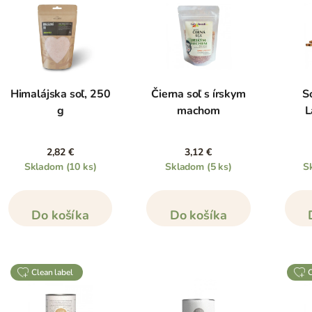
Himalájska soľ, 250
Čierna soľ s írskym
So
g
machom
L
2,82 €
3,12 €
Skladom
(10 ks)
Skladom
(5 ks)
S
Do košíka
Do košíka
clean label