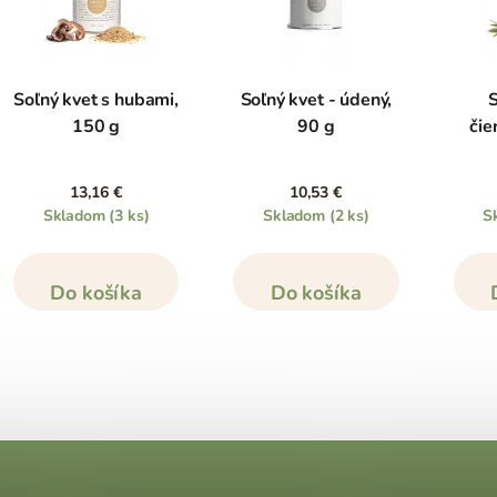
Soľný kvet s hubami,
Soľný kvet - údený,
S
150 g
90 g
čie
13,16 €
10,53 €
Skladom
(3 ks)
Skladom
(2 ks)
S
Do košíka
Do košíka