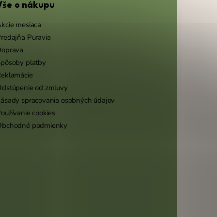
Vše o nákupu
kcie mesiaca
redajňa Puravia
Doprava
pôsoby platby
eklamácie
dstúpenie od zmluvy
ásady spracovania osobných údajov
oužívanie cookies
Obchodné podmienky