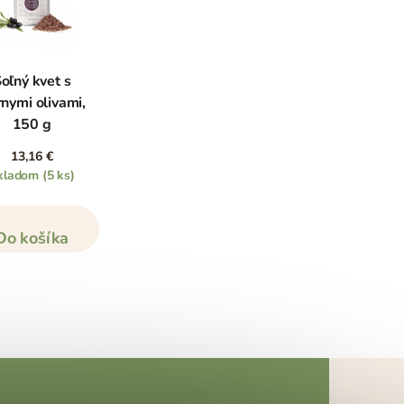
oľný kvet s
rnymi olivami,
150 g
13,16 €
kladom
(5 ks)
Do košíka