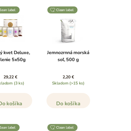
clean label
clean label
ý kvet Deluxe,
Jemnozrnná morská
lenie 5x50g
soľ, 500 g
29,22 €
2,20 €
kladom
(3 ks)
Skladom
(>15 ks)
Do košíka
Do košíka
clean label
clean label