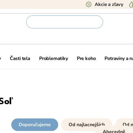
Akcie a zľavy
y
Časti tela
Problematiky
Pre koho
Potraviny a 
Soľ
Doporučujeme
Od najlacnejších
Od n
Abecedně