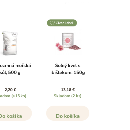
15
položek celkem
clean label
ozrnná mořská
Soľný kvet s
sůl, 500 g
ibištekom, 150g
2,20 €
13,16 €
ladom
(>15 ks)
Skladom
(2 ks)
Do košíka
Do košíka