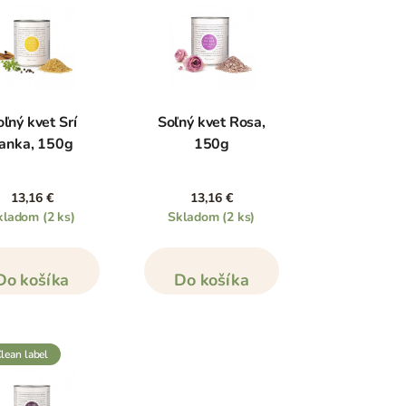
ľný kvet Srí
Soľný kvet Rosa,
anka, 150g
150g
13,16 €
13,16 €
kladom
(2 ks)
Skladom
(2 ks)
Do košíka
Do košíka
clean label