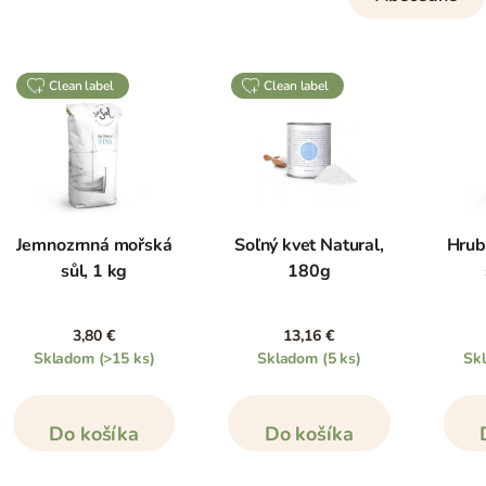
clean label
clean label
Jemnozrnná mořská
Soľný kvet Natural,
Hrub
sůl, 1 kg
180g
3,80 €
13,16 €
Skladom
(>15 ks)
Skladom
(5 ks)
Sk
Do košíka
Do košíka