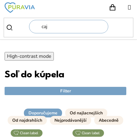
Prejsť
na
NÁKUPN
obsah
High-contrast mode
Soľ do kúpela
Filter
Doporučujeme
Od najlacnejších
Od najdrahších
Nejprodávanější
Abecedně
clean label
clean label