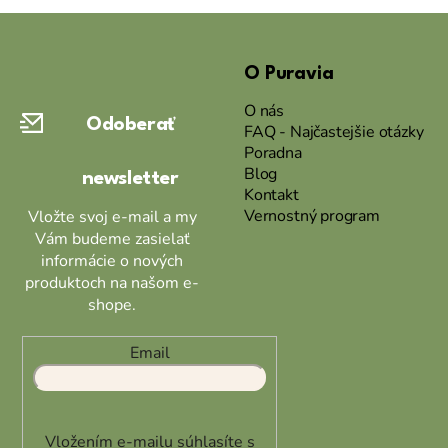
Z
á
O Puravia
p
ä
O nás
Odoberať
t
FAQ - Najčastejšie otázky
Poradna
i
Blog
newsletter
e
Kontakt
Vernostný program
Vložte svoj e-mail a my
Vám budeme zasielať
informácie o nových
produktoch na našom e-
shope.
Email
Vložením e-mailu súhlasíte s