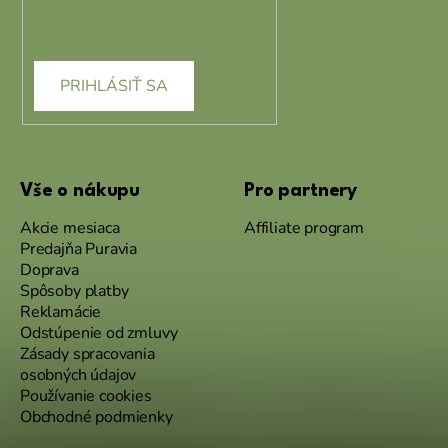
podmienkami ochrany
osobných údajov
PRIHLÁSIŤ SA
Vše o nákupu
Pro partnery
Akcie mesiaca
Affiliate program
Predajňa Puravia
Doprava
Spôsoby platby
Reklamácie
Odstúpenie od zmluvy
Zásady spracovania
osobných údajov
Používanie cookies
Obchodné podmienky