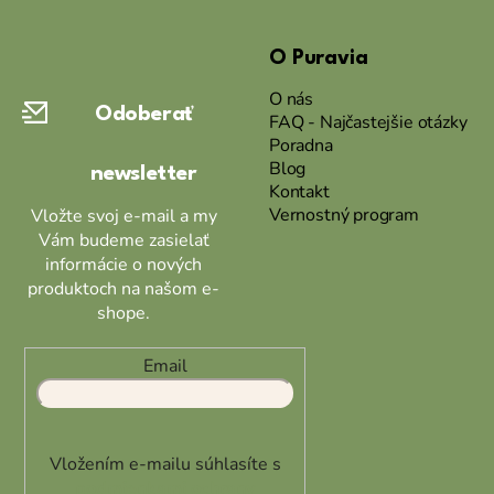
Z
á
O Puravia
p
ä
O nás
Odoberať
t
FAQ - Najčastejšie otázky
Poradna
i
Blog
newsletter
e
Kontakt
Vernostný program
Vložte svoj e-mail a my
Vám budeme zasielať
informácie o nových
produktoch na našom e-
shope.
Email
Vložením e-mailu súhlasíte s
podmienkami ochrany