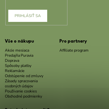
osobných údajov
PRIHLÁSIŤ SA
Vše o nákupu
Pro partnery
Akcie mesiaca
Affiliate program
Predajňa Puravia
Doprava
Spôsoby platby
Reklamácie
Odstúpenie od zmluvy
Zásady spracovania
osobných údajov
Používanie cookies
Obchodné podmienky