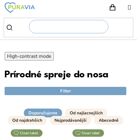
Prejsť
na
NÁKUPN
obsah
High-contrast mode
Prírodné spreje do nosa
Filter
Doporučujeme
Od najlacnejších
Od najdrahších
Nejprodávanější
Abecedně
clean label
clean label