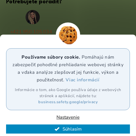
Potrebujete poradiť?
+421 950 105 034
(Po - Pá 9:00 - 17:00)
info@puravia.sk
Používame súbory cookie.
Pomáhajú nám
WhatsApp
zabezpečiť pohodlné prehliadanie webovej stránky
a vďaka analýze zlepšovať jej funkcie, výkon a
použiteľnosť.
Viac informácií
Sledujte nás
Informácie o tom, ako Google používa údaje z webových
stránok a aplikácií, nájdete tu:
business.safety.google/privacy
Nastavenie
Vytvoril Shoptet Premium
Súhlasím