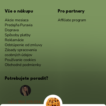
Vše o nákupu
Pro partnery
Akcie mesiaca
Affiliate program
Predajňa Puravia
Doprava
Spôsoby platby
Reklamácie
Odstúpenie od zmluvy
Zásady spracovania
osobných údajov
Používanie cookies
Obchodné podmienky
Potrebujete poradiť?
+421 950 105 034