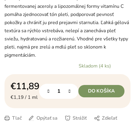
fermentovanej aceroly a lipozomálnej formy vitamínu C
pomáha zjednocovať tón pleti, podporovať pevnosť
pokožky a chrániť ju pred prejavmi starnutia. Ľahká gélová
textúra sa rýchlo vstrebáva, nelepí a zanecháva pleť
sviežu, hydratovanú a rozžiarenú. Vhodné pre všetky typy
pleti, najmä pre zrelú a mdlú pleť so sklonom k
pigmentáciám.
Skladom
(4 ks)
€11,89
DO KOŠÍKA
Jednotková cena:
€1,19 / 1 ml
Tlač
Opýtať sa
Strážiť
Zdieľať