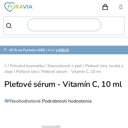
Prejsť
na
NÁKUPN
obsah
💚
-10 % na Puravia LABS
| Kód:
LABS10
Domov
/
Prírodná kozmetika
/
Starostlivosť o pleť
/
Pleťové séra, toniká a
oleje
/
Pleťové séra
/
Pleťové sérum - Vitamín C, 10 ml
Pleťové sérum - Vitamín C, 10 ml
Priemerné
Neohodnotené
Podrobnosti hodnotenia
hodnotenie
produktu
je
0,0
z
5
hviezdičiek.