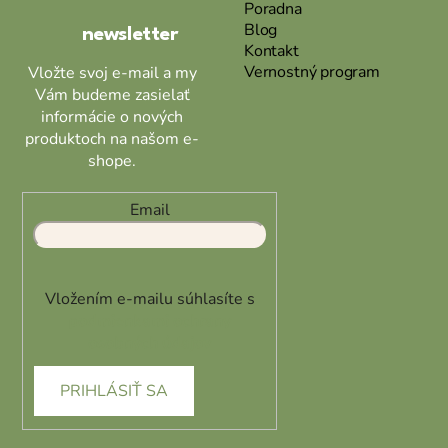
Poradna
i
Blog
newsletter
e
Kontakt
Vernostný program
Vložte svoj e-mail a my
Vám budeme zasielať
informácie o nových
produktoch na našom e-
shope.
Email
Vložením e-mailu súhlasíte s
podmienkami ochrany
osobných údajov
PRIHLÁSIŤ SA