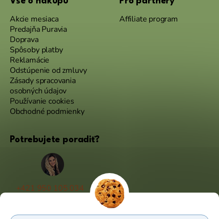
Vše o nákupu
Pro partnery
Akcie mesiaca
Affiliate program
Predajňa Puravia
Doprava
Spôsoby platby
Reklamácie
Odstúpenie od zmluvy
Zásady spracovania
osobných údajov
Používanie cookies
Obchodné podmienky
Potrebujete poradiť?
+421 950 105 034
(Po - Pá 9:00 - 17:00)
info@puravia.sk