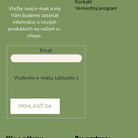
Kontakt
Vernostný program
Vložte svoj e-mail a my
Vám budeme zasielať
informácie o nových
produktoch na našom e-
shope.
Email
Vložením e-mailu súhlasíte s
podmienkami ochrany
osobných údajov
PRIHLÁSIŤ SA