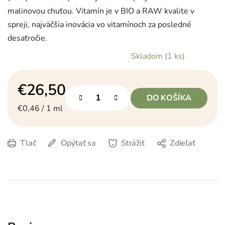
malinovou chuťou. Vitamín je v BIO a RAW kvalite v
spreji, najväčšia inovácia vo vitamínoch za posledné
desaťročie.
Skladom
(1 ks)
€26,50
DO KOŠÍKA
Jednotková cena:
€0,46 / 1 ml
Tlač
Opýtať sa
Strážiť
Zdieľať