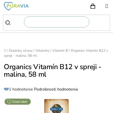
Prejsť
na
NÁKUPN
obsah
Domov
/
Doplnky stravy
/
Vitamíny
/
Vitamín B
/
Organics Vitamín B12 v
spreji - malina, 58 ml
Organics Vitamín B12 v spreji -
malina, 58 ml
Priemerné
1 hodnotenie
Podrobnosti hodnotenia
hodnotenie
produktu
je
5,0
z
clean label
5
hviezdičiek.