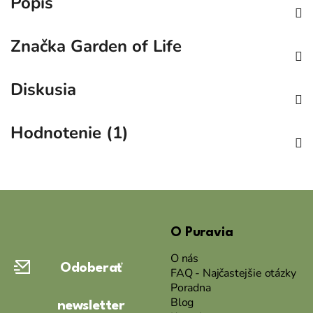
Popis
Značka
Garden of Life
Diskusia
Hodnotenie (1)
Z
á
O Puravia
p
ä
O nás
Odoberať
t
FAQ - Najčastejšie otázky
Poradna
i
Blog
newsletter
e