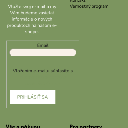
Kontakt
Vernostný program
Vložte svoj e-mail a my
Vám budeme zasielať
informácie o nových
produktoch na našom e-
shope.
Email
Vložením e-mailu súhlasíte s
podmienkami ochrany
osobných údajov
PRIHLÁSIŤ SA
Vše o nákupu
Pro partnery