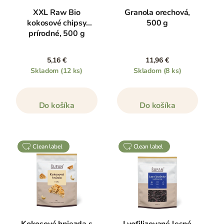
XXL Raw Bio
Granola orechová,
kokosové chipsy
500 g
prírodné, 500 g
5,16 €
11,96 €
Skladom
(12 ks)
Skladom
(8 ks)
Do košíka
Do košíka
clean label
clean label