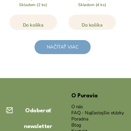
Skladom
(2 ks)
Skladom
(4 ks)
Do košíka
Do košíka
NAČÍTAŤ VIAC
Z
á
O Puravia
p
ä
O nás
Odoberať
t
FAQ - Najčastejšie otázky
Poradna
i
Blog
newsletter
e