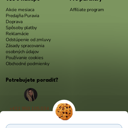
Akcie mesiaca
Affiliate program
Predajňa Puravia
Doprava
Spôsoby platby
Reklamácie
Odstúpenie od zmluvy
Zásady spracovania
osobných údajov
Používanie cookies
Obchodné podmienky
Potrebujete poradiť?
+421 950 105 034
(Po - Pá 9:00 - 17:00)
info@puravia.sk