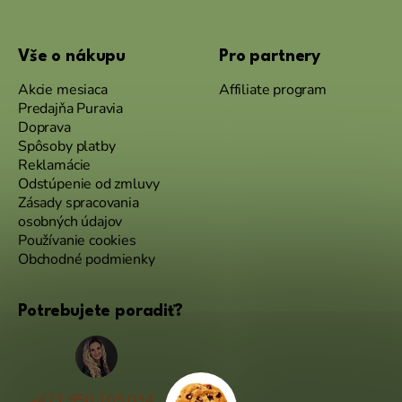
Vše o nákupu
Pro partnery
Akcie mesiaca
Affiliate program
Predajňa Puravia
Doprava
Spôsoby platby
Reklamácie
Odstúpenie od zmluvy
Zásady spracovania
osobných údajov
Používanie cookies
Obchodné podmienky
Potrebujete poradiť?
+421 950 105 034