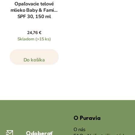
Opaľovacie telové
mlieko Baby & Family
SPF 30, 150 ml
24,76 €
Skladom
(>15 ks)
Do košíka
Z
á
O Puravia
p
ä
O nás
Odoberať