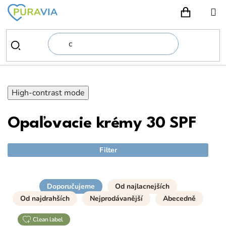
Prejsť
na
NÁKUPN
obsah
High-contrast mode
Opaľovacie krémy 30 SPF
Filter
Doporučujeme
Od najlacnejších
Od najdrahších
Nejprodávanější
Abecedně
clean label