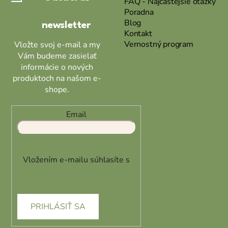
t
FAQ - Najčastejšie otázky
Poradna
i
Blog
newsletter
e
Kontakt
Vernostný program
Vložte svoj e-mail a my
Vám budeme zasielať
informácie o nových
produktoch na našom e-
shope.
Email
Vložením e-mailu súhlasíte s
podmienkami ochrany
osobných údajov
PRIHLÁSIŤ SA