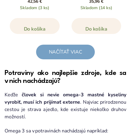
42,56 €
35,96 €
Skladom
(3 ks)
Skladom
(14 ks)
Do košíka
Do košíka
NAČÍTAŤ VIAC
Potraviny ako najlepšie zdroje, kde sa
v nich nachádzajú?
Keďže
človek si nevie omega-3 mastné kyseliny
vyrobiť, musí ich prijímať externe
. Najviac prirodzenou
cestou je strava a jedlo, kde existuje niekoľko druhov
možností.
Omega 3 sa v potravinách nachádzajú napríklad: