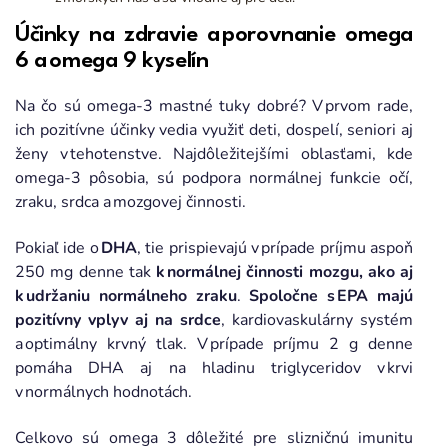
Účinky na zdravie a porovnanie omega
6 a omega 9 kyselín
Na čo sú omega-3 mastné tuky dobré? V prvom rade,
ich pozitívne účinky vedia využiť deti, dospelí, seniori aj
ženy v tehotenstve. Najdôležitejšími oblasťami, kde
omega-3 pôsobia, sú podpora normálnej funkcie očí,
zraku, srdca a mozgovej činnosti.
Pokiaľ ide o
DHA
, tie prispievajú v prípade príjmu aspoň
250 mg denne tak
k normálnej činnosti mozgu, ako aj
k udržaniu normálneho zraku
.
Spoločne s EPA majú
pozitívny vplyv aj na srdce
, kardiovaskulárny systém
a optimálny krvný tlak. V prípade príjmu 2 g denne
pomáha DHA aj na hladinu triglyceridov v krvi
v normálnych hodnotách.
Celkovo sú omega 3 dôležité pre slizničnú imunitu