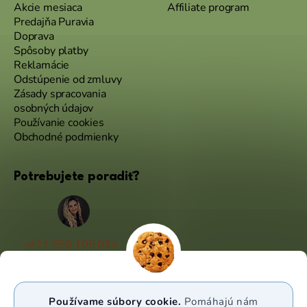
Akcie mesiaca
Affiliate program
Predajňa Puravia
Doprava
Spôsoby platby
Reklamácie
Odstúpenie od zmluvy
Zásady spracovania
osobných údajov
Používanie cookies
Obchodné podmienky
Potrebujete poradiť?
+421 950 105 034
(Po - Pá 9:00 - 17:00)
info@puravia.sk
Používame súbory cookie.
Pomáhajú nám