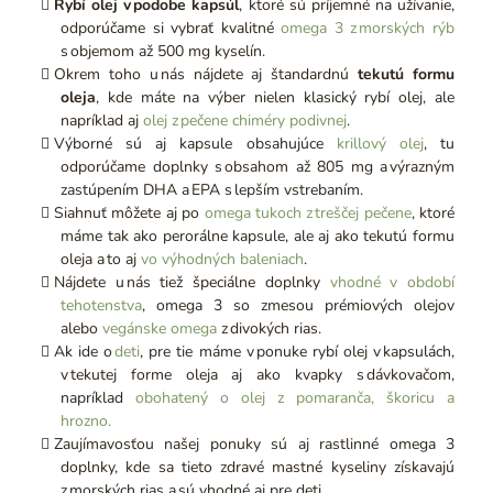
Rybí olej v podobe kapsúl
, ktoré sú príjemné na užívanie,
odporúčame si vybrať kvalitné
omega 3 z morských rýb
s objemom až 500 mg kyselín.
Okrem toho u nás nájdete aj štandardnú
tekutú formu
oleja
, kde máte na výber nielen klasický rybí olej, ale
napríklad aj
olej z pečene chiméry podivnej
.
Výborné sú aj kapsule obsahujúce
krillový olej
, tu
odporúčame doplnky s obsahom až 805 mg a výrazným
zastúpením DHA a EPA s lepším vstrebaním.
Siahnuť môžete aj po
omega tukoch z treščej pečene
, ktoré
máme tak ako perorálne kapsule, ale aj ako tekutú formu
oleja a to aj
vo výhodných baleniach
.
Nájdete u nás tiež špeciálne doplnky
vhodné v období
tehotenstva
, omega 3 so zmesou prémiových olejov
alebo
vegánske omega
z divokých rias.
Ak ide o
deti
, pre tie máme v ponuke rybí olej v kapsulách,
v tekutej forme oleja aj ako kvapky s dávkovačom,
napríklad
obohatený o olej z pomaranča, škoricu a
hrozno.
Zaujímavosťou našej ponuky sú aj rastlinné omega 3
doplnky, kde sa tieto zdravé mastné kyseliny získavajú
z morských rias a sú vhodné aj pre deti.