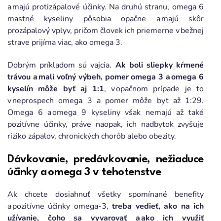
a majú protizápalové účinky. Na druhú stranu, omega 6
mastné kyseliny pôsobia opačne a majú skôr
prozápalový vplyv, pričom človek ich priemerne v bežnej
strave prijíma viac, ako omega 3.
Dobrým príkladom sú vajcia.
Ak boli sliepky kŕmené
trávou a mali voľný výbeh, pomer omega 3 a omega 6
kyselín môže byť aj 1:1
, v opačnom prípade je to
v neprospech omega 3 a pomer môže byť až 1:29.
Omega 6 a omega 9 kyseliny však nemajú až také
pozitívne účinky, práve naopak, ich nadbytok zvyšuje
riziko zápalov, chronických chorôb alebo obezity.
Dávkovanie, predávkovanie, nežiaduce
účinky a omega 3 v tehotenstve
Ak chcete dosiahnuť všetky spomínané benefity
a pozitívne účinky omega-3,
treba vedieť, ako na ich
užívanie, čoho sa vyvarovať a ako ich využiť