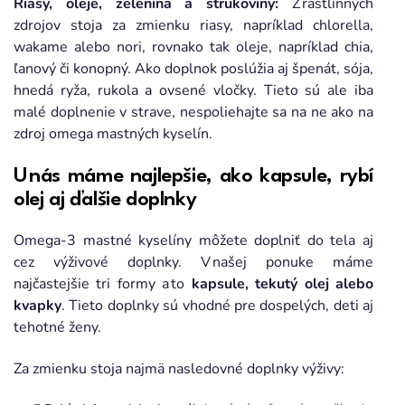
Riasy, oleje, zelenina a strukoviny:
Z rastlinných
zdrojov stoja za zmienku riasy, napríklad chlorella,
wakame alebo nori, rovnako tak oleje, napríklad chia,
ľanový či konopný. Ako doplnok poslúžia aj špenát, sója,
hnedá ryža, rukola a ovsené vločky. Tieto sú ale iba
malé doplnenie v strave, nespoliehajte sa na ne ako na
zdroj omega mastných kyselín.
U nás máme najlepšie, ako kapsule, rybí
olej aj ďalšie doplnky
Omega-3 mastné kyselíny môžete doplniť do tela aj
cez výživové doplnky. V našej ponuke máme
najčastejšie tri formy a to
kapsule, tekutý olej alebo
kvapky
. Tieto doplnky sú vhodné pre dospelých, deti aj
tehotné ženy.
Za zmienku stoja najmä nasledovné doplnky výživy: