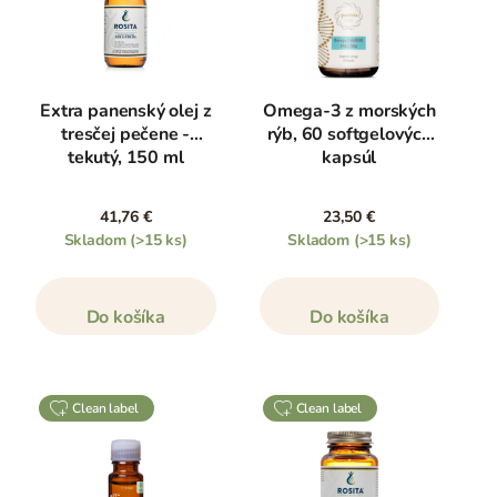
omega-3.
Pre pokračovanie v čítaní tohto článku zíďte na koniec
tejto stránky alebo
kliknite tu
. Dozviete sa nielen v
Extra panenský olej z
Omega-3 z morských
akých potravinách omega 3 nájsť, ale aj aký je rozdiel
tresčej pečene -
rýb, 60 softgelových
medzi vajcami od sliepok vo voľnom výbehu alebo v
tekutý, 150 ml
kapsúl
klietkach a aké doplnky stravy sú najlepšie.
41,76 €
23,50 €
Skladom
(>15 ks)
Skladom
(>15 ks)
Do košíka
Do košíka
clean label
clean label