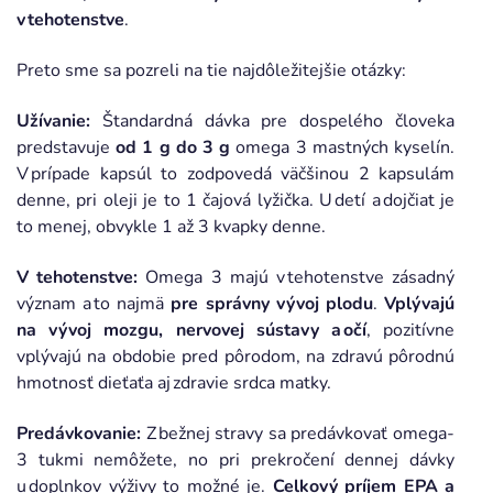
v tehotenstve
.
Preto sme sa pozreli na tie najdôležitejšie otázky:
Užívanie:
Štandardná dávka pre dospelého človeka
predstavuje
od 1 g do 3 g
omega 3 mastných kyselín.
V prípade kapsúl to zodpovedá väčšinou 2 kapsulám
denne, pri oleji je to 1 čajová lyžička. U detí a dojčiat je
to menej, obvykle 1 až 3 kvapky denne.
V tehotenstve:
Omega 3 majú v tehotenstve zásadný
význam a to najmä
pre správny vývoj plodu
.
Vplývajú
na vývoj mozgu, nervovej sústavy a očí
, pozitívne
vplývajú na obdobie pred pôrodom, na zdravú pôrodnú
hmotnosť dieťaťa aj zdravie srdca matky.
Predávkovanie:
Z bežnej stravy sa predávkovať omega-
3 tukmi nemôžete, no pri prekročení dennej dávky
u doplnkov výživy to možné je.
Celkový príjem EPA a