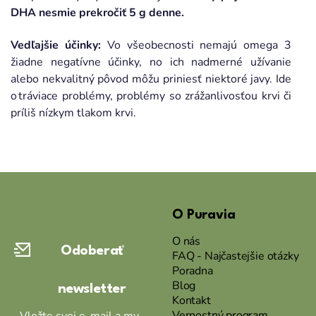
DHA nesmie prekročiť 5 g denne.
Vedľajšie účinky:
Vo všeobecnosti nemajú omega 3
žiadne negatívne účinky, no ich nadmerné užívanie
alebo nekvalitný pôvod môžu priniesť niektoré javy. Ide
o tráviace problémy, problémy so zrážanlivosťou krvi či
príliš nízkym tlakom krvi.
Z
á
O Puravia
p
ä
O nás
Odoberať
t
FAQ - Najčastejšie otázky
Poradna
i
Blog
newsletter
e
Kontakt
Vernostný program
Vložte svoj e-mail a my