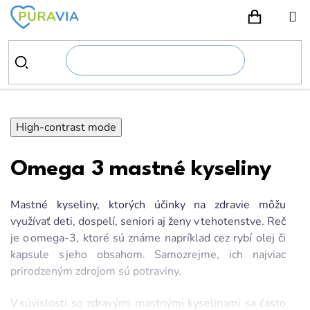
Prejsť
na
NÁKUPN
obsah
High-contrast mode
Omega 3 mastné kyseliny
Mastné kyseliny, ktorých účinky na zdravie môžu
využívať deti, dospelí, seniori aj ženy v tehotenstve. Reč
je o omega-3, ktoré sú známe napríklad cez rybí olej či
kapsule s jeho obsahom. Samozrejme, ich najviac
prirodzeným zdrojom sú potraviny.
V súvislosti so zdravými mastnými kyselinami sa často