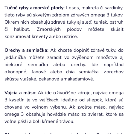
Tučné ryby a morské plody:
Losos, makrela či sardinky,
tieto ryby sú skvelým zdrojom zdravých omega 3 tukov.
Okrem nich obsahujú zdravé tuky aj sleď, tuniak, pstruh
či halibut. Z morských plodov môžete skúsiť
konzumovať krevety alebo ustrice.
Orechy a semiačka:
Ak chcete doplniť zdravé tuky, do
jedálnička môžete zaradiť vo zvýšenom množstve aj
niektoré semiačka alebo orechy. Ide napríklad
o konopné, ľanové alebo chia semiačka, z orechov
skúste vlašské, pekanové a makadamiové.
Vajcia a mäso:
Ak ide o živočíšne zdroje, najviac omega
3 kyselín je vo vajíčkach, ideálne od sliepok, ktoré sú
chované vo voľnom výbehu. Ak zvolíte mäso, najviac
omega 3 obsahuje hovädzie mäso zo zvierat, ktoré sa
voľne pásli a boli kŕmené trávou.