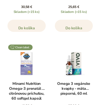
30,58 €
25,65 €
Skladom
(>15 ks)
Skladom
(>15 ks)
Do košíka
Do košíka
clean label
Minami Nutrition
Omega 3 vegánske
Omega-3 prenatál s
kvapky - mäta
citrónovou príchuťou,
pieporná, 60 ml
60 softgel kapsúl