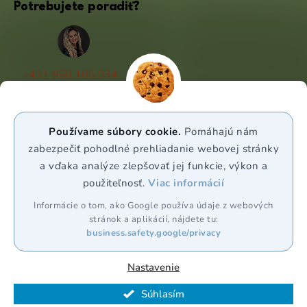
Potrebujete poradiť?
+421 950 105 034
(Po - Pá 9:00 - 17:00)
info@puravia.sk
Používame súbory cookie.
Pomáhajú nám
WhatsApp
zabezpečiť pohodlné prehliadanie webovej stránky
a vďaka analýze zlepšovať jej funkcie, výkon a
použiteľnosť.
Viac informácií
Sledujte nás
Informácie o tom, ako Google používa údaje z webových
stránok a aplikácií, nájdete tu:
business.safety.google/privacy
Nastavenie
Vytvoril Shoptet Premium
Súhlasím