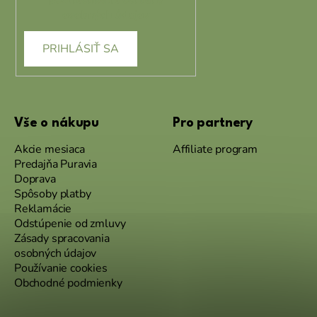
osobných údajov
PRIHLÁSIŤ SA
Vše o nákupu
Pro partnery
Akcie mesiaca
Affiliate program
Predajňa Puravia
Doprava
Spôsoby platby
Reklamácie
Odstúpenie od zmluvy
Zásady spracovania
osobných údajov
Používanie cookies
Obchodné podmienky