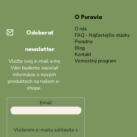
Z
á
O Puravia
p
ä
O nás
Odoberať
t
FAQ - Najčastejšie otázky
Poradna
i
Blog
newsletter
e
Kontakt
Vernostný program
Vložte svoj e-mail a my
Vám budeme zasielať
informácie o nových
produktoch na našom e-
shope.
Email
Vložením e-mailu súhlasíte s
podmienkami ochrany