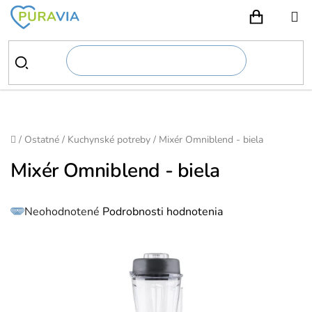
Prejsť
na
NÁKUPN
obsah
Domov
/
Ostatné
/
Kuchynské potreby
/
Mixér Omniblend - biela
Mixér Omniblend - biela
Priemerné
Neohodnotené
Podrobnosti hodnotenia
hodnotenie
produktu
je
0,0
z
5
hviezdičiek.