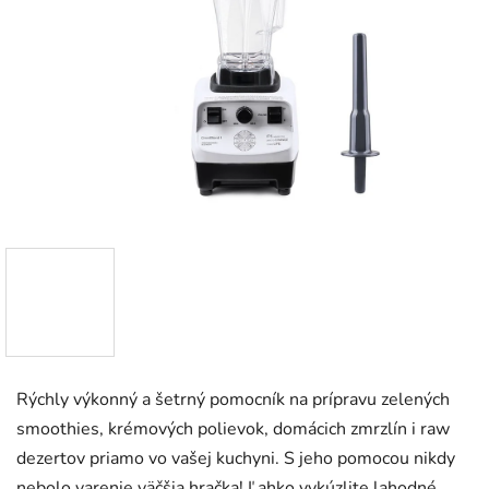
Rýchly výkonný a šetrný pomocník na prípravu zelených
smoothies, krémových polievok, domácich zmrzlín i raw
dezertov priamo vo vašej kuchyni. S jeho pomocou nikdy
nebolo varenie väčšia hračka! Ľahko vykúzlite lahodné