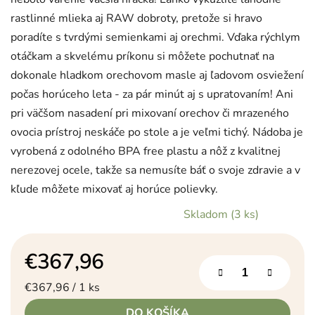
rastlinné mlieka aj RAW dobroty, pretože si hravo
poradíte s tvrdými semienkami aj orechmi. Vďaka rýchlym
otáčkam a skvelému príkonu si môžete pochutnať na
dokonale hladkom orechovom masle aj ľadovom osviežení
počas horúceho leta - za pár minút aj s upratovaním! Ani
pri väčšom nasadení pri mixovaní orechov či mrazeného
ovocia prístroj neskáče po stole a je veľmi tichý. Nádoba je
vyrobená z odolného BPA free plastu a nôž z kvalitnej
nerezovej ocele, takže sa nemusíte báť o svoje zdravie a v
kľude môžete mixovať aj horúce polievky.
Skladom
(3 ks)
€367,96
Jednotková cena:
€367,96 / 1 ks
DO KOŠÍKA