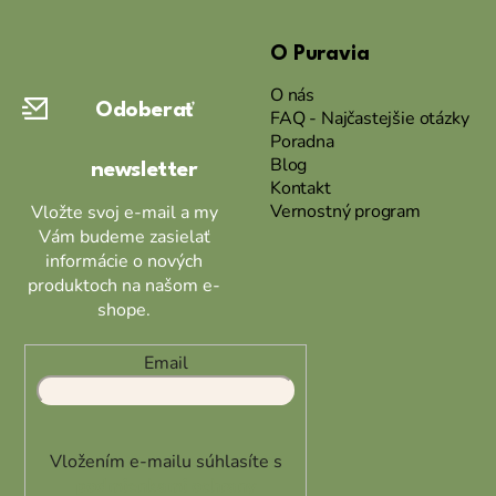
á
O Puravia
p
ä
O nás
Odoberať
t
FAQ - Najčastejšie otázky
Poradna
i
Blog
newsletter
e
Kontakt
Vernostný program
Vložte svoj e-mail a my
Vám budeme zasielať
informácie o nových
produktoch na našom e-
shope.
Email
Vložením e-mailu súhlasíte s
podmienkami ochrany