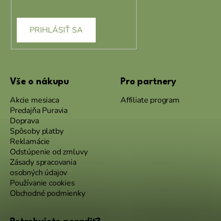
osobných údajov
PRIHLÁSIŤ SA
Vše o nákupu
Pro partnery
Akcie mesiaca
Affiliate program
Predajňa Puravia
Doprava
Spôsoby platby
Reklamácie
Odstúpenie od zmluvy
Zásady spracovania
osobných údajov
Používanie cookies
Obchodné podmienky