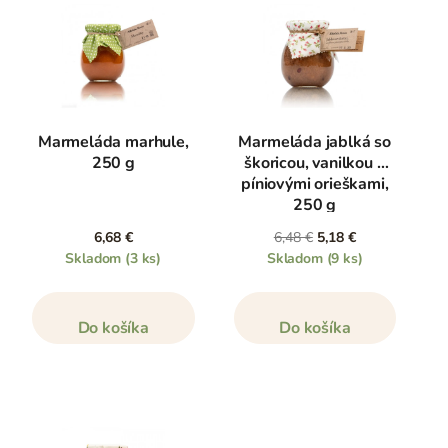
Marmeláda marhule,
Marmeláda jablká so
250 g
škoricou, vanilkou a
píniovými orieškami,
250 g
6,68 €
6,48 €
5,18 €
Skladom
(3 ks)
Skladom
(9 ks)
Do košíka
Do košíka