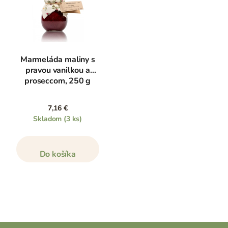
Marmeláda maliny s
pravou vanilkou a
proseccom, 250 g
7,16 €
Skladom
(3 ks)
Do košíka
Z