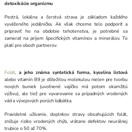
detoxikácie organizmu
Pestrá, lokálna a čerstvá strava je základom každého
vyváženého jedálnička. Ak však chceme telo podporiť a
pripraviť ho na obdobie tehotenstva, je potrebné sa
zamerať na príjem špecifických vitamínov a minerálov. To
platí pre oboch partnerov.
Folát
,
a jeho známa syntetická forma, kyselina listová
alebo vitamín B9 je dôležitou molekulou nielen pre tvorbu
nových buniek (uvoľnené vajíčko má potom okamžitú
výživu), ale tiež pre vyvarovanie sa prípadných vrodených
vád a vývojových porúch bábätka.
Pravidelné užívanie, doplnkov stravy obsahujúcich folát,
znižuje riziko vrodených chýb, vrátane defektov neurálnej
trubice o 50 až 70%.