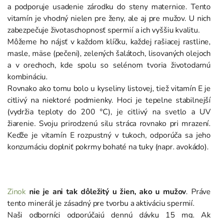
a podporuje usadenie zárodku do steny maternice. Tento
vitamín je vhodný nielen pre ženy, ale aj pre mužov. U nich
zabezpečuje životaschopnosť spermií a ich vyššiu kvalitu.
Môžeme ho nájsť v každom klíčku, každej rašiacej rastline,
masle, mäse (pečeni), zelených šalátoch, lisovaných olejoch
a v orechoch, kde spolu so selénom tvoria životodarnú
kombináciu.
Rovnako ako tomu bolo u kyseliny listovej, tiež vitamín E je
citlivý na niektoré podmienky. Hoci je tepelne stabilnejší
(vydržia teploty do 200 °C), je citlivý na svetlo a UV
žiarenie. Svoju prirodzenú silu stráca rovnako pri mrazení.
Keďže je vitamín E rozpustný v tukoch, odporúča sa jeho
konzumáciu doplniť pokrmy bohaté na tuky (napr. avokádo).
Zinok
nie je ani tak dôležitý u žien, ako u mužov
. Práve
tento minerál je zásadný pre tvorbu a aktiváciu spermií.
Naši odborníci odporúčajú dennú dávku 15 mg. Ak