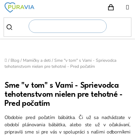
Prejsť
na
NÁKUPN
obsah
Domov
/
Blog
/
Mamičky a deti
/
Sme "v tom" s Vami - Sprievodca
tehotenstvom nielen pre tehotné - Pred počatím
Sme "v tom" s Vami - Sprievodca
tehotenstvom nielen pre tehotné -
Pred počatím
Obdobie pred počatím bábätka. Či už sa nachádzate v
období plánovania bábätka, alebo ste už v očakávaní,
pripravili sme si pre vás v spolupráci s našimi odborníkmi