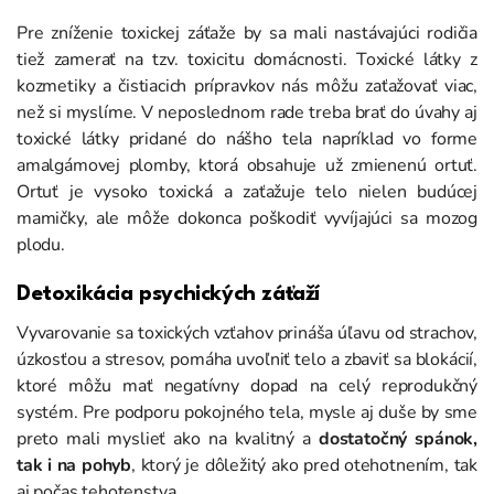
Pre zníženie toxickej záťaže by sa mali nastávajúci rodičia
tiež zamerať na tzv. toxicitu domácnosti. Toxické látky z
kozmetiky a čistiacich prípravkov nás môžu zaťažovať viac,
než si myslíme. V neposlednom rade treba brať do úvahy aj
toxické látky pridané do nášho tela napríklad vo forme
amalgámovej plomby, ktorá obsahuje už zmienenú ortuť.
Ortuť je vysoko toxická a zaťažuje telo nielen budúcej
mamičky, ale môže dokonca poškodiť vyvíjajúci sa mozog
plodu.
Detoxikácia psychických záťaží
Vyvarovanie sa toxických vzťahov prináša úľavu od strachov,
úzkosťou a stresov, pomáha uvoľniť telo a zbaviť sa blokácií,
ktoré môžu mať negatívny dopad na celý reprodukčný
systém. Pre podporu pokojného tela, mysle aj duše by sme
preto mali myslieť ako na kvalitný a
dostatočný spánok,
tak i na pohyb
, ktorý je dôležitý ako pred otehotnením, tak
aj počas tehotenstva.