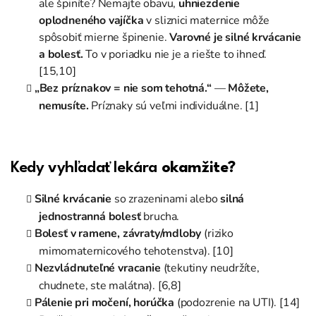
ale špiníte? Nemajte obavu,
uhniezdenie
oplodneného vajíčka
v sliznici maternice môže
spôsobiť mierne špinenie.
Varovné je silné krvácanie
a bolesť.
To v poriadku nie je a
riešte to ihneď.
[15,10]
„Bez príznakov = nie som tehotná.“
—
Môžete,
nemusíte.
Príznaky sú veľmi individuálne. [1]
Kedy vyhľadať lekára
okamžite?
Silné krvácanie
so zrazeninami alebo
silná
jednostranná bolesť
brucha.
Bolesť v ramene, závraty/mdloby
(riziko
mimomaternicového tehotenstva). [10]
Nezvládnuteľné vracanie
(tekutiny neudržíte,
chudnete, ste malátna). [6,8]
Pálenie pri močení, horúčka
(podozrenie na UTI). [14]