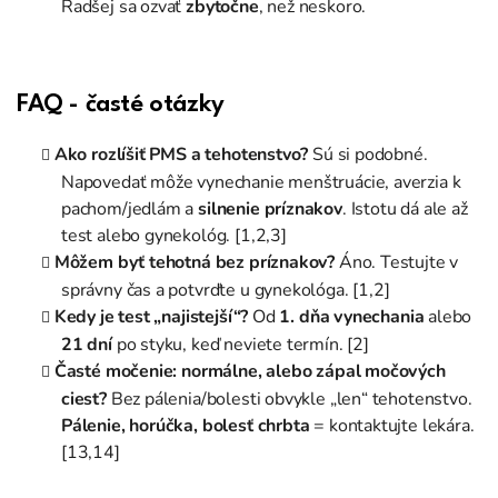
Radšej sa ozvať
zbytočne
, než neskoro.
FAQ - časté otázky
Ako rozlíšiť PMS a tehotenstvo?
Sú si podobné.
Napovedať môže vynechanie menštruácie, averzia k
pachom/jedlám a
silnenie príznakov
. Istotu dá ale až
test alebo gynekológ. [1,2,3]
Môžem byť tehotná bez príznakov?
Áno. Testujte v
správny čas a potvrďte u gynekológa. [1,2]
Kedy je test „najistejší“?
Od
1. dňa vynechania
alebo
21 dní
po styku, keď neviete termín. [2]
Časté močenie: normálne, alebo zápal močových
ciest?
Bez pálenia/bolesti obvykle „len“ tehotenstvo.
Pálenie, horúčka, bolesť chrbta
= kontaktujte lekára.
[13,14]