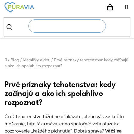
Prejsť
na
NÁKUPN
obsah
Domov
/
Blog
/
Mamičky a deti
/
Prvé príznaky tehotenstva: kedy začínajú
a ako ich spoľahlivo rozpoznať?
Prvé príznaky tehotenstva: kedy
začínajú a ako ich spoľahlivo
rozpoznať?
Či už tehotenstvo túžobne očakávate, alebo vás zaskočilo
meškanie, táto fáza máva jedno spoločné: veľa otázok a
pozorovanie „každého pichnutia“. Dobrá správa?
Väčšina