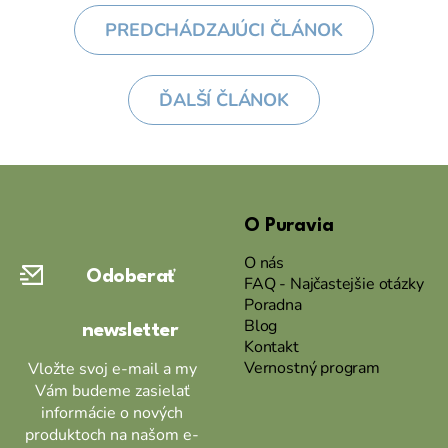
PREDCHÁDZAJÚCI ČLÁNOK
ĎALŠÍ ČLÁNOK
Z
á
O Puravia
p
ä
O nás
Odoberať
t
FAQ - Najčastejšie otázky
Poradna
i
Blog
newsletter
e
Kontakt
Vernostný program
Vložte svoj e-mail a my
Vám budeme zasielať
informácie o nových
produktoch na našom e-