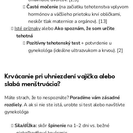
Časté močenie
(na začiatku tehotenstva vplyvom
hormónov a väčšieho prietoku krvi obličkami,
neskôr tlak maternice a orgánov). [13]
Isté príznaky
alebo
Ako spoznám, že som určite
tehotná
Pozitívny tehotenský test
+ potvrdenie u
gynekológa (ideálne ultrazvukom a krvou). [2]
Krvácanie pri uhniezdení vajíčka alebo
slabá menštruácia?
Máte strach, že to nespoznáte?
Poradíme vám zásadné
rozdiely
. A ak si nie ste istá, urobte si test alebo navštívte
gynekológa
Sila/dĺžka:
skôr
špinenie
na 1–2 dni vs. bežné