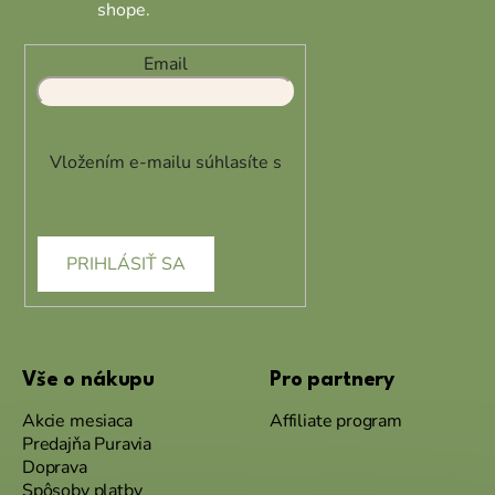
shope.
Email
Vložením e-mailu súhlasíte s
podmienkami ochrany
osobných údajov
PRIHLÁSIŤ SA
Vše o nákupu
Pro partnery
Akcie mesiaca
Affiliate program
Predajňa Puravia
Doprava
Spôsoby platby