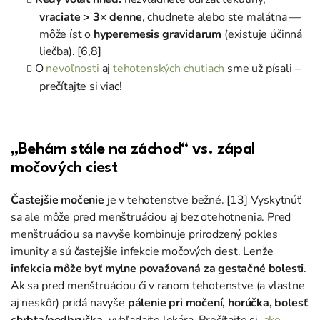
vraciate > 3× denne
, chudnete alebo ste malátna —
môže ísť o
hyperemesis gravidarum
(existuje účinná
liečba). [6,8]
O
nevoľnosti
aj
tehotenských chutiach
sme už písali –
prečítajte si viac!
„Behám stále na záchod“ vs. zápal
močových ciest
Častejšie močenie
je v tehotenstve bežné. [13] Vyskytnúť
sa ale môže pred menštruáciou aj bez otehotnenia. Pred
menštruáciou sa navyše kombinuje prirodzený pokles
imunity a sú častejšie infekcie močových ciest. Lenže
infekcia môže byť mylne považovaná za gestačné bolesti
.
Ak sa pred menštruáciou či v ranom tehotenstve (a vlastne
aj neskôr) pridá navyše
pálenie pri močení, horúčka, bolesť
chrbta/podbruška
, vyhľadajte lekára. Prečítajte si,
ako