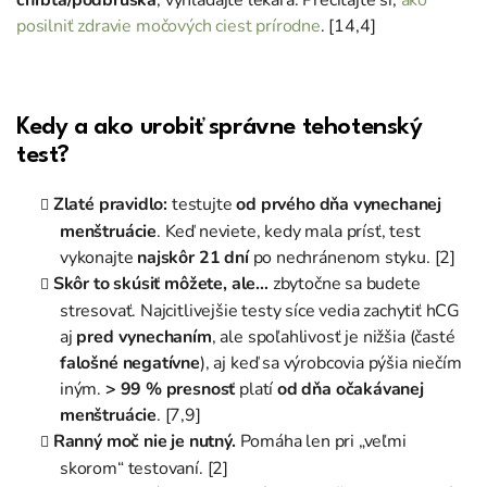
posilniť zdravie močových ciest prírodne
. [14,4]
Kedy a ako urobiť správne tehotenský
test?
Zlaté pravidlo:
testujte
od prvého dňa vynechanej
menštruácie
. Keď neviete, kedy mala prísť, test
vykonajte
najskôr 21 dní
po nechránenom styku. [2]
Skôr to skúsiť môžete, ale…
zbytočne sa budete
stresovať. Najcitlivejšie testy síce vedia zachytiť hCG
aj
pred vynechaním
, ale spoľahlivosť je nižšia (časté
falošné negatívne
), aj keď sa výrobcovia pýšia niečím
iným.
> 99 % presnosť
platí
od dňa očakávanej
menštruácie
. [7,9]
Ranný moč nie je nutný.
Pomáha len pri „veľmi
skorom“ testovaní. [2]