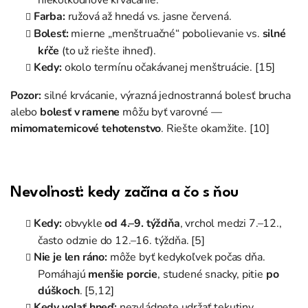
niekoľkodňové krvácanie.
Farba:
ružová až hnedá vs. jasne červená.
Bolesť:
mierne „menštruačné“ pobolievanie vs.
silné
kŕče
(to už riešte ihneď).
Kedy:
okolo termínu očakávanej menštruácie. [15]
Pozor:
silné krvácanie, výrazná jednostranná bolesť brucha
alebo
bolesť v ramene
môžu byť varovné —
mimomaternicové tehotenstvo
. Riešte okamžite. [10]
Nevoľnosť: kedy začína a čo s ňou
Kedy:
obvykle
od 4.–9. týždňa
, vrchol medzi 7.–12.,
často odznie do 12.–16. týždňa. [5]
Nie je len ráno:
môže byť kedykoľvek počas dňa.
Pomáhajú
menšie porcie
, studené snacky, pitie
po
dúškoch
. [5,12]
Kedy volať hneď:
nezvládnete udržať tekutiny,