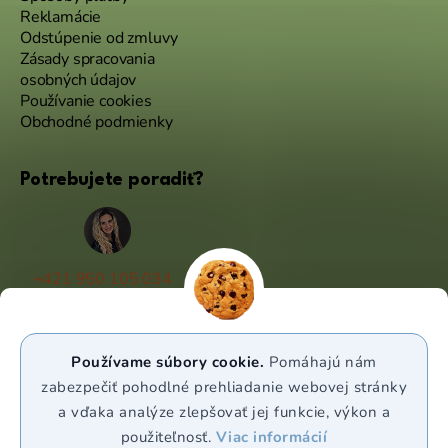
Reklamácie
Odstúpenie od zmluvy
Zásady spracovania
osobných údajov
Používanie cookies
Obchodné podmienky
Potrebujete poradiť?
+421 950 105 034
(Po - Pá 9:00 - 17:00)
info@puravia.sk
Používame súbory cookie.
Pomáhajú nám
WhatsApp
zabezpečiť pohodlné prehliadanie webovej stránky
a vďaka analýze zlepšovať jej funkcie, výkon a
použiteľnosť.
Viac informácií
Sledujte nás