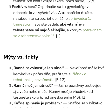
ťažkostiach kontaktujte lekára (pozri nižšie). [2,5]
Pozitívny test?
Objednajte sa ku gynekológovi,
odoberie krv a vyšetrí vás. A ak bábätko čakáte,
nezabudnite sa pozrieť do nášho
sprievodcu 1.
trimestrom
, aby ste vedeli,
aké vitamíny v
tehotenstve sú najdôležitejšie
, a ktorým
potravinám
sa v tehotenstve vyhnúť.
[1]
Mýty vs. fakty
„Ranná nevoľnosť je len ráno.“
— Nevoľnosť môže byť
kedykoľvek počas dňa, prečítajte si
článok o
tehotenskej nevoľnosti
. [5,12]
„Ranný moč je nutnosť.“
— Jasne pozitívny test vyjde
aj z večerného moču. Ranný moč je vhodný, keď
testujete skoro (pred oneskorením MS). [2]
„Každé špinenie je problém.“
— Snažíte sa o bábätko,