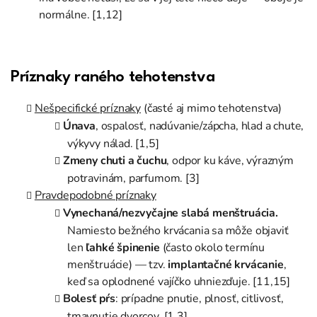
normálne. [1,12]
Príznaky raného tehotenstva
Nešpecifické príznaky
(časté aj mimo tehotenstva)
Únava
, ospalosť, nadúvanie/zápcha, hlad a chute,
výkyvy nálad. [1,5]
Zmeny chuti a čuchu
, odpor ku káve, výrazným
potravinám, parfumom. [3]
Pravdepodobné príznaky
Vynechaná/nezvyčajne slabá menštruácia.
Namiesto bežného krvácania sa môže objaviť
len
ľahké špinenie
(často okolo termínu
menštruácie) — tzv.
implantačné krvácanie
,
keď sa oplodnené vajíčko uhniezďuje. [11,15]
Bolesť pŕs
: prípadne pnutie, plnosť, citlivosť,
tmavnutie dvorcov. [1,3]