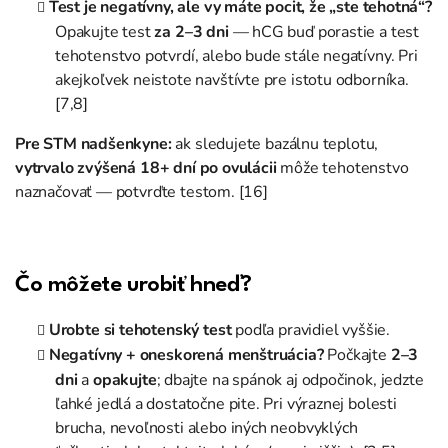
Test je negatívny, ale vy máte pocit, že „ste tehotná“?
Opakujte test
za 2–3 dni
— hCG buď porastie a test
tehotenstvo potvrdí, alebo bude stále negatívny. Pri
akejkoľvek neistote navštívte pre istotu odborníka.
[7,8]
Pre STM nadšenkyne:
ak sledujete bazálnu teplotu,
vytrvalo zvýšená 18+ dní po ovulácii
môže tehotenstvo
naznačovať — potvrďte testom. [16]
Čo môžete urobiť hneď?
Urobte si tehotenský test
podľa pravidiel vyššie.
Negatívny + oneskorená menštruácia?
Počkajte
2–3
dni
a
opakujte
; dbajte na spánok aj odpočinok, jedzte
ľahké jedlá a dostatočne pite. Pri výraznej bolesti
brucha, nevoľnosti alebo iných neobvyklých