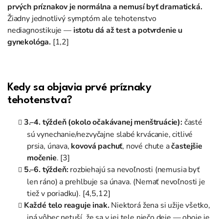
prvých príznakov je normálna a nemusí byť dramatická.
Žiadny jednotlivý symptóm ale tehotenstvo
nediagnostikuje —
istotu dá až test a potvrdenie u
gynekológa.
[1,2]
Kedy sa objavia prvé príznaky
tehotenstva?
3.–4. týždeň (okolo očakávanej menštruácie):
časté
sú vynechanie/nezvyčajne slabé krvácanie, citlivé
prsia, únava,
kovová pachuť
, nové chute a
častejšie
močenie
. [3]
5.–6. týždeň:
rozbiehajú sa nevoľnosti (nemusia byť
len ráno) a prehlbuje sa únava. (Nemať nevoľnosti je
tiež v poriadku). [4,5,12]
Každé telo reaguje inak.
Niektorá žena si užije všetko,
iná vôbec netuší, že sa v jej tele niečo deje — oboje je