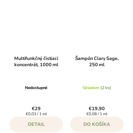
Multifunkčný čistiaci
Šampón Clary Sage,
koncentrát, 1000 ml
250 ml
Nedostupné
Skladom
(2 ks)
€29
€19,90
Jednotková
Jednotková
€0,03 / 1 ml
€0,08 / 1 ml
cena:
cena:
DETAIL
DO KOŠÍKA