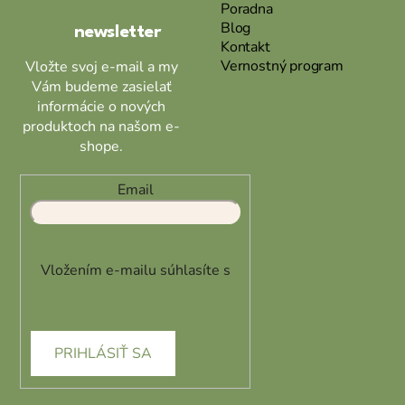
Poradna
i
k
Blog
newsletter
e
y
Kontakt
v
Vernostný program
Vložte svoj e-mail a my
ý
Vám budeme zasielať
p
informácie o nových
i
produktoch na našom e-
s
shope.
u
Email
Vložením e-mailu súhlasíte s
podmienkami ochrany
osobných údajov
PRIHLÁSIŤ SA