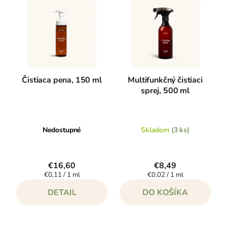
p
i
i
e
s
p
p
r
r
o
o
d
Čistiaca pena, 150 ml
Multifunkčný čistiaci
d
sprej, 500 ml
u
u
k
k
t
t
o
Nedostupné
Skladom
(3 ks)
o
v
v
€16,60
€8,49
Jednotková
Jednotková
€0,11 / 1 ml
€0,02 / 1 ml
cena:
cena:
DETAIL
DO KOŠÍKA