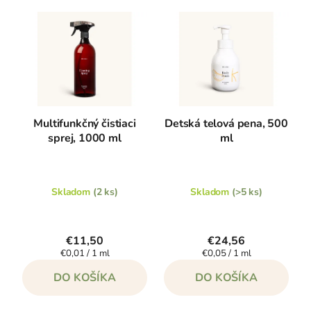
Multifunkčný čistiaci
Detská telová pena, 500
sprej, 1000 ml
ml
Skladom
(2 ks)
Skladom
(>5 ks)
€11,50
€24,56
Jednotková
Jednotková
€0,01 / 1 ml
€0,05 / 1 ml
cena:
cena:
DO KOŠÍKA
DO KOŠÍKA