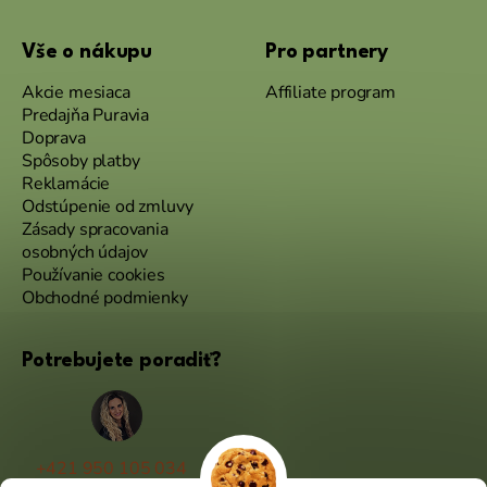
Vše o nákupu
Pro partnery
Akcie mesiaca
Affiliate program
Predajňa Puravia
Doprava
Spôsoby platby
Reklamácie
Odstúpenie od zmluvy
Zásady spracovania
osobných údajov
Používanie cookies
Obchodné podmienky
Potrebujete poradiť?
+421 950 105 034