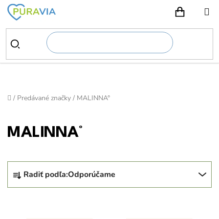
Prejsť
na
NÁKUPN
obsah
Domov
/
Predávané značky
/
MALINNA°
MALINNA°
R
Radiť podľa:
Odporúčame
a
d
V
e
ý
n