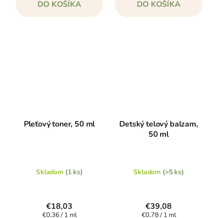
DO KOŠÍKA
DO KOŠÍKA
Pleťový toner, 50 ml
Detský telový balzam,
50 ml
Skladom
(1 ks)
Skladom
(>5 ks)
€18,03
€39,08
Jednotková
Jednotková
€0,36 / 1 ml
€0,78 / 1 ml