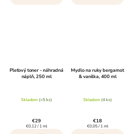
Pleťový toner - náhradná
Mydlo na ruky bergamot
náplň, 250 ml
& vanilka, 400 ml
Skladom
(>5 ks)
Skladom
(4 ks)
€29
€18
Jednotková
Jednotková
€0,12 / 1 ml
€0,05 / 1 ml
cena:
cena: