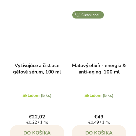
clean label
Vyživujúce a čistiace
Mätový elixír - energia &
gélové sérum, 100 ml
anti-aging, 100 ml
Skladom
(5 ks)
Skladom
(5 ks)
€22,02
€49
Jednotková
Jednotková
€0,22 / 1 ml
€0,49 / 1 ml
cena:
cena:
DO KOŠÍKA
DO KOŠÍKA