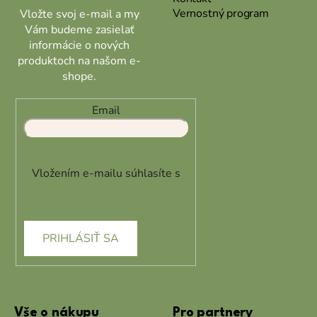
Vernostný program
Vložte svoj e-mail a my
Vám budeme zasielať
informácie o nových
produktoch na našom e-
shope.
Email
Vložením e-mailu súhlasíte s
podmienkami ochrany
osobných údajov
PRIHLÁSIŤ SA
Vše o nákupu
Pro partnery