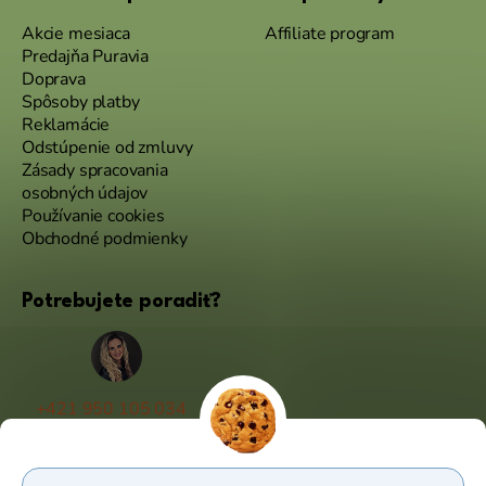
Akcie mesiaca
Affiliate program
Predajňa Puravia
Doprava
Spôsoby platby
Reklamácie
Odstúpenie od zmluvy
Zásady spracovania
osobných údajov
Používanie cookies
Obchodné podmienky
Potrebujete poradiť?
+421 950 105 034
(Po - Pá 9:00 - 17:00)
info@puravia.sk