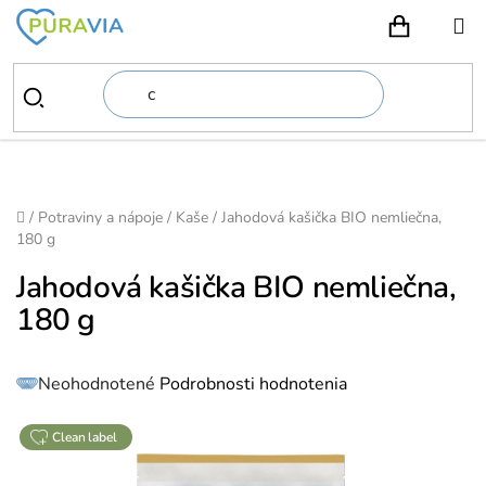
Prejsť
na
NÁKUPN
obsah
Domov
/
Potraviny a nápoje
/
Kaše
/
Jahodová kašička BIO nemliečna,
180 g
Jahodová kašička BIO nemliečna,
180 g
Priemerné
Neohodnotené
Podrobnosti hodnotenia
hodnotenie
produktu
je
0,0
z
clean label
5
hviezdičiek.