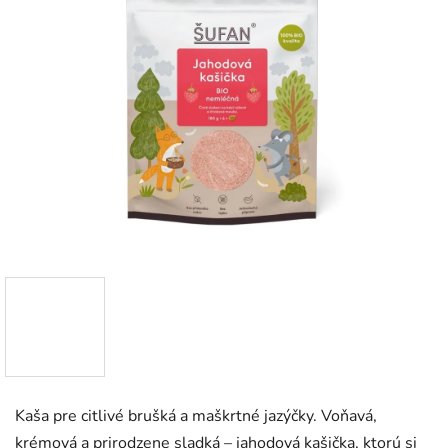
Kaša pre citlivé brušká a maškrtné jazýčky. Voňavá,
krémová a prirodzene sladká – jahodová kašička, ktorú si