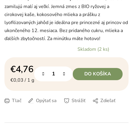
zamilujú malí aj veľkí. Jemná zmes z BIO ryžovej a
cirokovej kaše, kokosového mlieka a prášku z
lyofilizovaných jahôd je ideálna pre princezné aj princov od
ukončeného 12. mesiaca. Bez pridaného cukru, mlieka a
ďalších zbytočností. Za minútku máte hotovo!
Skladom
(2 ks)
€4,76
DO KOŠÍKA
Jednotková cena:
€0,03 / 1 g
Tlač
Opýtať sa
Strážiť
Zdieľať