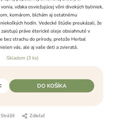
vonia, vďaka osviežujúcej vôni divokých byliniek,
ešťom, komárom, blchám aj ostatnému
iekoľkých hodín. Vedecké štúdie preukázali, že
aisťujú práve éterické oleje obsiahnuté v
te bez strachu do prírody, pretože Herbal
en vás, ale aj vaše deti a zvieratá.
Skladom
(3 ks)
DO KOŠÍKA
Strážiť
Zdieľať