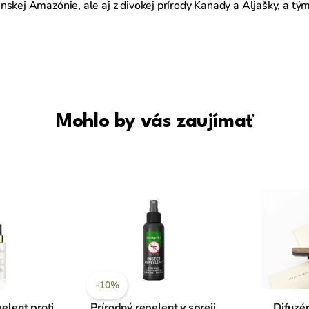
skej Amazónie, ale aj z divokej prírody Kanady a Aljašky, a tý
Mohlo by vás zaujímať
-10%
elent proti
Prírodný repelent v spreji,
Difuzér