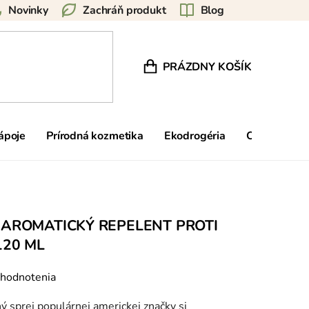
Novinky
Zachráň produkt
Blog
PRÁZDNY KOŠÍK
NÁKUPNÝ KOŠÍK
nápoje
Prírodná kozmetika
Ekodrogéria
Ostatné
 AROMATICKÝ REPELENT PROTI
120 ML
 hodnotenia
ý sprej populárnej americkej značky si