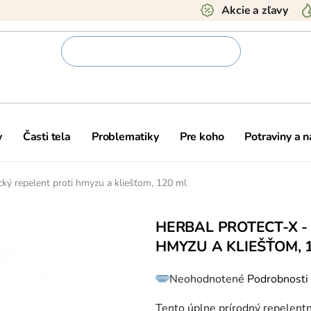
Akcie a zľavy
y
Časti tela
Problematiky
Pre koho
Potraviny a 
ý repelent proti hmyzu a kliešťom, 120 ml
HERBAL PROTECT-X -
HMYZU A KLIEŠŤOM, 
Priemerné
Neohodnotené
Podrobnosti
hodnotenie
produktu
je
0,0
Tento úplne prírodný repelentn