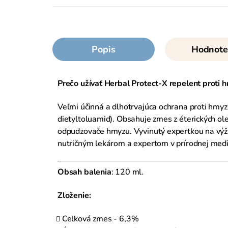
Popis
Hodnote
Prečo užívať Herbal Protect-X repelent proti 
Veľmi účinná a dlhotrvajúca ochrana proti hmyz
dietyltoluamid). Obsahuje zmes z éterických ole
odpudzovače hmyzu. Vyvinutý expertkou na výživ
nutričným lekárom a expertom v prírodnej medi
Obsah balenia
: 120 ml.
Zloženie:
Celková zmes - 6,3%