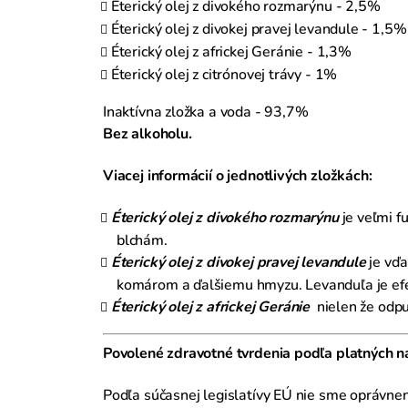
Éterický olej z divokého rozmarýnu - 2,5%
Éterický olej z divokej pravej levandule - 1,5%
Éterický olej z africkej Geránie - 1,3%
Éterický olej z citrónovej trávy - 1%
Inaktívna zložka a voda - 93,7%
Bez alkoholu.
Viacej informácií o jednotlivých zložkách:
Éterický olej z divokého rozmarýnu
je veľmi f
blchám.
Éterický olej z divokej pravej levandule
je vďa
komárom a ďalšiemu hmyzu. Levanduľa je efek
Éterický olej z africkej Geránie
nielen že odpu
Povolené zdravotné tvrdenia podľa platných n
Podľa súčasnej legislatívy EÚ nie sme oprávnen