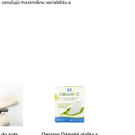
m zaručujú maximálnu variabilitu a
 do auta
Organyc Dámské vložky s