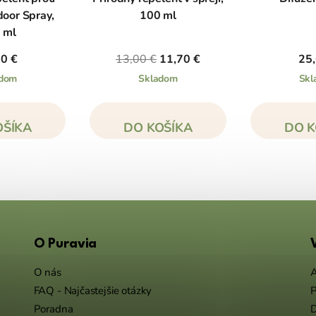
oor Spray,
100 ml
 ml
20 €
13,00 €
11,70 €
25,
adom
Skladom
Skl
OŠÍKA
DO KOŠÍKA
DO K
O Puravia
O nás
A
FAQ - Najčastejšie otázky
P
Poradna