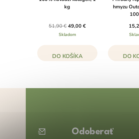
kg
hmyzu Outd
100
51,90 €
49,00 €
15,
Skladom
Skl
DO KOŠÍKA
DO K
Z
á
p
ä
t
Odoberať
i