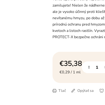
z
5
zamilujete! Nielen že nádherne 
hviezdičiek.
ale je vysoko účinný proti kli
nevítanému hmyzu, po dobu až n
prírodnú ochranu pred hmyzom z
kvetoch a listoch rastlín. Vyraz
PROTECT-X bezpečne ochráni niel
€35,38
Jednotková cena:
€0,29 / 1 ml
Tlač
Opýtať sa