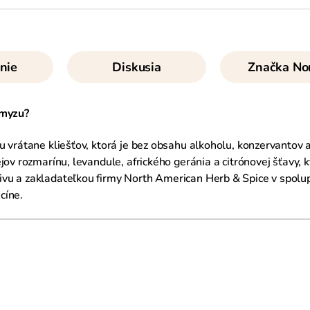
nie
Diskusia
Značka
Nor
hmyzu?
u vrátane kliešťov, ktorá je bez obsahu alkoholu, konzervantov 
jov rozmarínu, levandule, afrického geránia a citrónovej šťavy, 
u a zakladateľkou firmy North American Herb & Spice v spolupr
cíne.