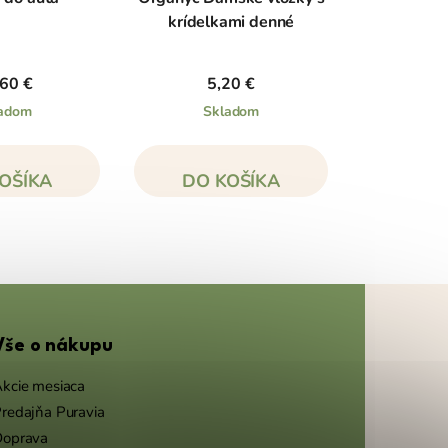
krídelkami denné
60 €
5,20 €
adom
Skladom
OŠÍKA
DO KOŠÍKA
Vše o nákupu
kcie mesiaca
redajňa Puravia
Doprava