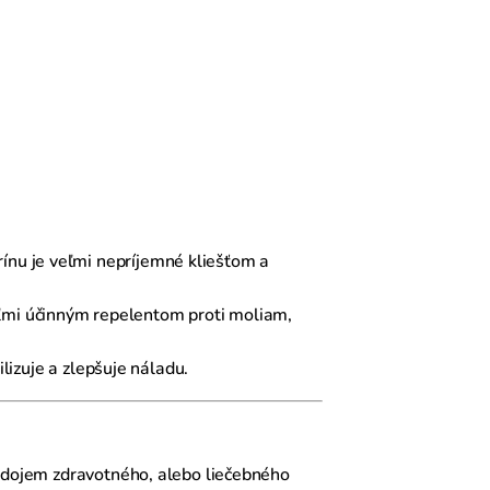
nu je veľmi nepríjemné kliešťom a
 veľmi účinným repelentom proti moliam,
lizuje a zlepšuje náladu.
ť dojem zdravotného, alebo liečebného