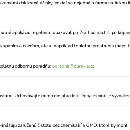
kumami dokázané účinky, pokiaľ sa nejedná o farmaceutickou fi
 nutné aplikáciu repelentu opakovať po 2-3 hodinách či po kúpan
 kúpaním a dažďom, ale aj napríklad teplotou prostredia (napr. 
ezplatnú odbornú poradňu:
poradna@puravia.cz
ústami. Uchovávajte mimo dosahu detí. Doba expirácie vyznačen
rinášajú zaručenú čistotu bez chemikálií a GMO, ktoré by mohli 