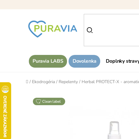
Prejsť
na
obsah
Puravia LABS
Dovolenka
Doplnky strav
Domov
/
Ekodrogéria
/
Repelenty
/
Herbal PROTECT-X - aromatick
clean label