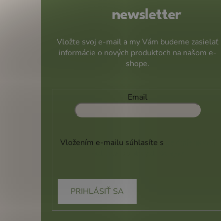
e
newsletter
Vložte svoj e-mail a my Vám budeme zasielať
informácie o nových produktoch na našom e-
shope.
Email
Vložením e-mailu súhlasíte s
podmienkami
ochrany osobných údajov
PRIHLÁSIŤ SA