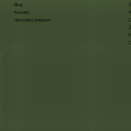
Blog
S
Kontakt
R
Vernostný program
O
Z
P