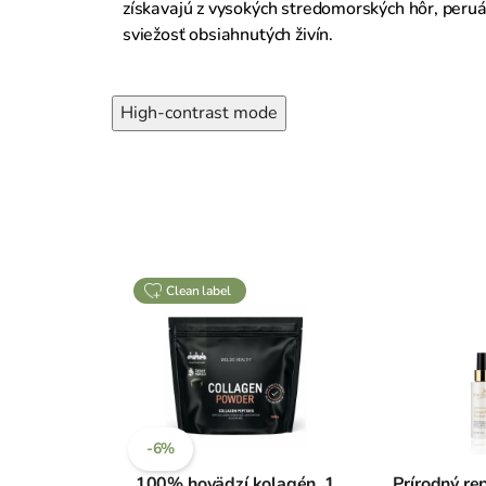
získavajú z vysokých stredomorských hôr, peruán
sviežosť obsiahnutých živín.
High-contrast mode
clean label
-6%
100% hovädzí kolagén, 1
Prírodný rep