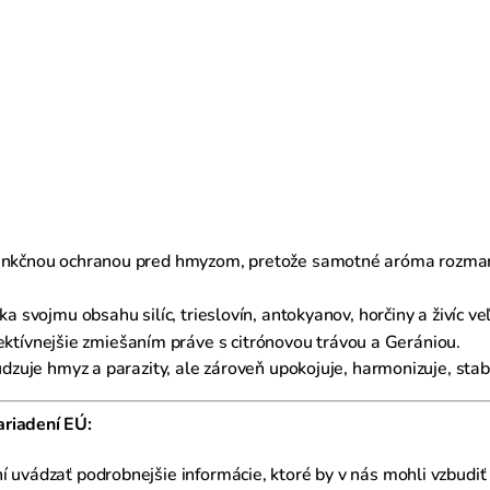
unkčnou ochranou pred hmyzom, pretože samotné aróma rozmarí
ka svojmu obsahu silíc, trieslovín, antokyanov, horčiny a živíc
tívnejšie zmiešaním práve s citrónovou trávou a Gerániou.
dzuje hmyz a parazity, ale zároveň upokojuje, harmonizuje, stabi
ariadení EÚ:
í uvádzať podrobnejšie informácie, ktoré by v nás mohli vzbudi