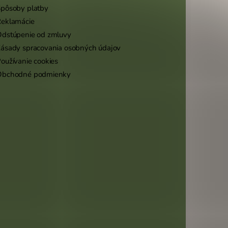
pôsoby platby
eklamácie
dstúpenie od zmluvy
ásady spracovania osobných údajov
oužívanie cookies
Obchodné podmienky