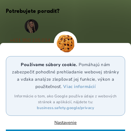
Potrebujete poradiť?
+421 950 105 034
(Po - Pá 9:00 - 17:00)
info@puravia.sk
Používame súbory cookie.
Pomáhajú nám
WhatsApp
zabezpečiť pohodlné prehliadanie webovej stránky
a vďaka analýze zlepšovať jej funkcie, výkon a
použiteľnosť.
Viac informácií
Sledujte nás
Informácie o tom, ako Google používa údaje z webových
stránok a aplikácií, nájdete tu:
business.safety.google/privacy
Nastavenie
Vytvoril Shoptet Premium