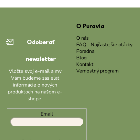
Z
á
O Puravia
p
ä
O nás
Odoberať
t
FAQ - Najčastejšie otázky
Poradna
i
Blog
newsletter
e
Kontakt
Vernostný program
Vložte svoj e-mail a my
Vám budeme zasielať
informácie o nových
produktoch na našom e-
shope.
Email