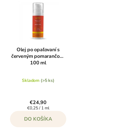
Olej po opaľovaní s
červeným pomarančom,
100 ml
Skladom
(>5 ks)
€24,90
Jednotková
€0,25 / 1 ml
cena:
DO KOŠÍKA