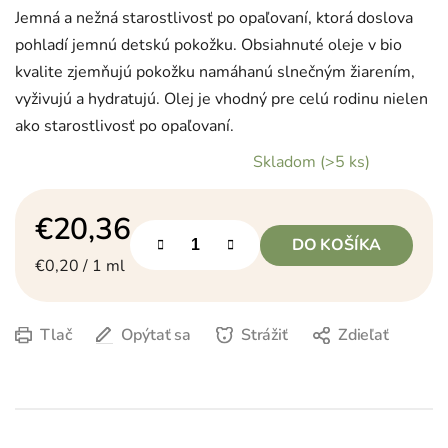
Jemná a nežná starostlivosť po opaľovaní, ktorá doslova
pohladí jemnú detskú pokožku. Obsiahnuté oleje v bio
kvalite zjemňujú pokožku namáhanú slnečným žiarením,
vyživujú a hydratujú. Olej je vhodný pre celú rodinu nielen
ako starostlivosť po opaľovaní.
Skladom
(>5 ks)
€20,36
DO KOŠÍKA
Jednotková cena:
€0,20 / 1 ml
Tlač
Opýtať sa
Strážiť
Zdieľať