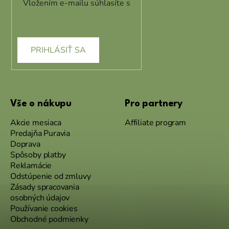
Vložením e-mailu súhlasíte s
podmienkami ochrany
osobných údajov
PRIHLÁSIŤ SA
Vše o nákupu
Pro partnery
Akcie mesiaca
Affiliate program
Predajňa Puravia
Doprava
Spôsoby platby
Reklamácie
Odstúpenie od zmluvy
Zásady spracovania
osobných údajov
Používanie cookies
Obchodné podmienky