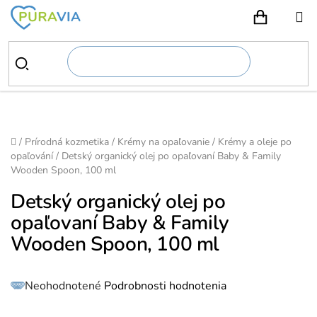
Prejsť
na
NÁKUPN
obsah
Domov
/
Prírodná kozmetika
/
Krémy na opaľovanie
/
Krémy a oleje po
opaľování
/
Detský organický olej po opaľovaní Baby & Family
Wooden Spoon, 100 ml
Detský organický olej po
opaľovaní Baby & Family
Wooden Spoon, 100 ml
Priemerné
Neohodnotené
Podrobnosti hodnotenia
hodnotenie
produktu
je
0,0