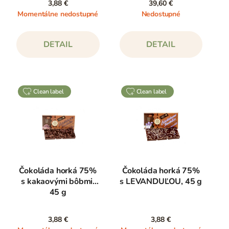
3,88 €
39,60 €
Momentálne nedostupné
Nedostupné
DETAIL
DETAIL
clean label
clean label
Čokoláda horká 75%
Čokoláda horká 75%
s kakaovými bôbmi,
s LEVANDUĽOU, 45 g
45 g
3,88 €
3,88 €