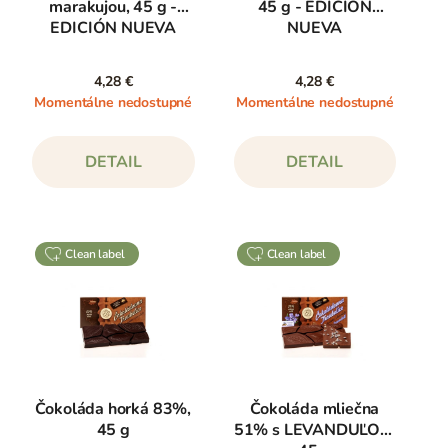
marakujou, 45 g -
45 g - EDICIÓN
EDICIÓN NUEVA
NUEVA
4,28 €
4,28 €
Momentálne nedostupné
Momentálne nedostupné
DETAIL
DETAIL
clean label
clean label
Čokoláda horká 83%,
Čokoláda mliečna
45 g
51% s LEVANDUĽOU,