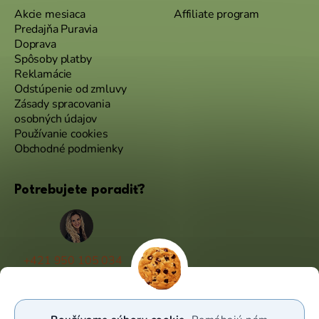
Akcie mesiaca
Affiliate program
Predajňa Puravia
Doprava
Spôsoby platby
Reklamácie
Odstúpenie od zmluvy
Zásady spracovania
osobných údajov
Používanie cookies
Obchodné podmienky
Potrebujete poradiť?
+421 950 105 034
(Po - Pá 9:00 - 17:00)
info@puravia.sk