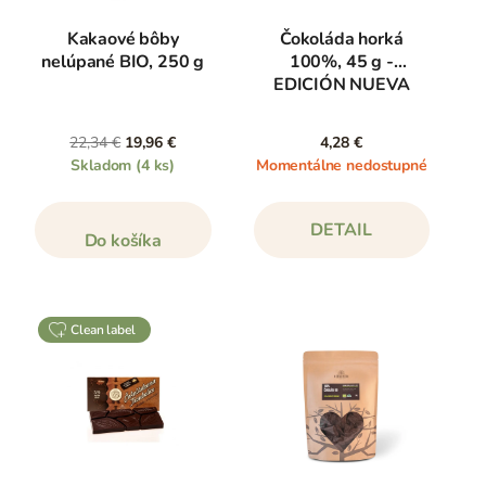
Kakaové bôby
Čokoláda horká
nelúpané BIO, 250 g
100%, 45 g -
EDICIÓN NUEVA
22,34 €
19,96 €
4,28 €
Skladom
(4 ks)
Momentálne nedostupné
DETAIL
Do košíka
clean label