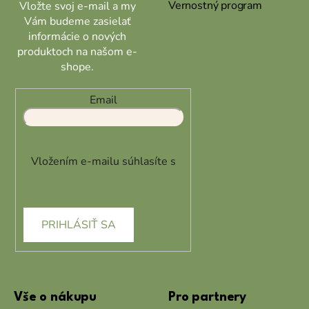
Vernostný program
Vložte svoj e-mail a my
Vám budeme zasielať
informácie o nových
produktoch na našom e-
shope.
Email
Vložením e-mailu súhlasíte s
podmienkami ochrany
osobných údajov
PRIHLÁSIŤ SA
Vše o nákupu
Pro partnery