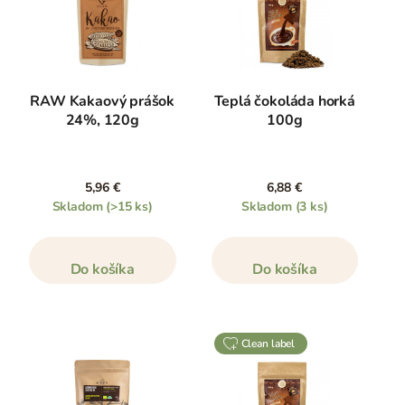
RAW Kakaový prášok
Teplá čokoláda horká
24%, 120g
100g
5,96 €
6,88 €
Skladom
(>15 ks)
Skladom
(3 ks)
Do košíka
Do košíka
clean label