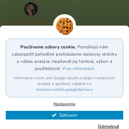
+421 950 105 034
(Po - Pá 9:00 - 17:00)
info@puravia.sk
Používame súbory cookie.
Pomáhajú nám
WhatsApp
zabezpečiť pohodlné prehliadanie webovej stránky
a vďaka analýze zlepšovať jej funkcie, výkon a
použiteľnosť.
Viac informácií
Sledujte nás
Informácie o tom, ako Google používa údaje z webových
stránok a aplikácií, nájdete tu:
business.safety.google/privacy
Nastavenie
Vytvoril Shoptet Premium
Súhlasím
Copyright 2026
Puravia.sk
. Všetky práva vyhradené.
Odmietnuť
Upraviť nastavenie cookies