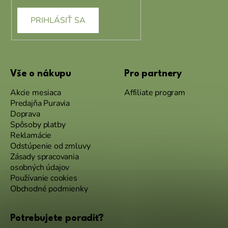
PRIHLÁSIŤ SA
Vše o nákupu
Pro partnery
Akcie mesiaca
Affiliate program
Predajňa Puravia
Doprava
Spôsoby platby
Reklamácie
Odstúpenie od zmluvy
Zásady spracovania
osobných údajov
Používanie cookies
Obchodné podmienky
Potrebujete poradiť?