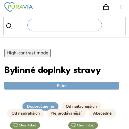
Prejsť
na
NÁKUPN
obsah
High-contrast mode
Bylinné doplnky stravy
Filter
Doporučujeme
Od najlacnejších
Od najdrahších
Nejprodávanější
Abecedně
clean label
clean label