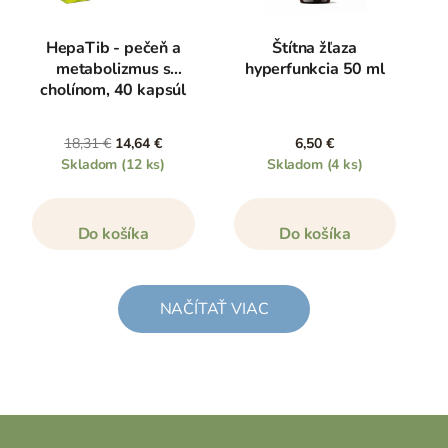
HepaTib - pečeň a
Štítna žľaza
metabolizmus s
hyperfunkcia 50 ml
cholínom, 40 kapsúl
18,31 €
14,64 €
6,50 €
Skladom
(12 ks)
Skladom
(4 ks)
Do košíka
Do košíka
NAČÍTAŤ VIAC
Z