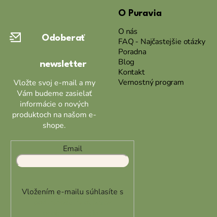
á
O Puravia
p
ä
O nás
Odoberať
t
FAQ - Najčastejšie otázky
Poradna
i
Blog
newsletter
e
Kontakt
Vernostný program
Vložte svoj e-mail a my
Vám budeme zasielať
informácie o nových
produktoch na našom e-
shope.
Email
Vložením e-mailu súhlasíte s
podmienkami ochrany
osobných údajov