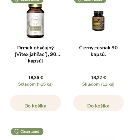
Drmek obyčajný
Čierny cesnak 90
(Vitex jahňací), 90
kapsúl
kapsúl
18,36 €
18,22 €
Skladom
(>15 ks)
Skladom
(11 ks)
Do košíka
Do košíka
clean label