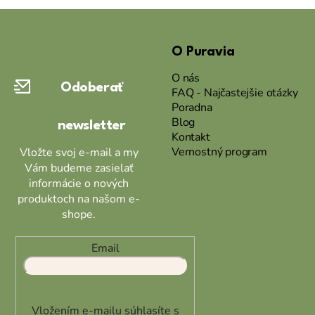
Z
á
O Puravia
p
ä
O nás
Odoberať
t
FAQ - Najčastejšie otázky
Poradna
i
Blog
newsletter
e
Kontakt
Vernostný program
Vložte svoj e-mail a my
Vám budeme zasielať
informácie o nových
produktoch na našom e-
shope.
Email
Vložením e-mailu súhlasíte s