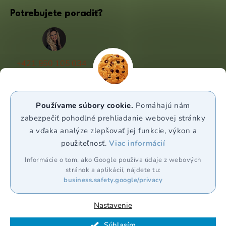
Potrebujete poradiť?
+421 950 105 034
(Po - Pá 9:00 - 17:00)
info@puravia.sk
Používame súbory cookie.
Pomáhajú nám
WhatsApp
zabezpečiť pohodlné prehliadanie webovej stránky
a vďaka analýze zlepšovať jej funkcie, výkon a
použiteľnosť.
Viac informácií
Sledujte nás
Informácie o tom, ako Google používa údaje z webových
stránok a aplikácií, nájdete tu:
business.safety.google/privacy
Nastavenie
Vytvoril Shoptet Premium
Súhlasím