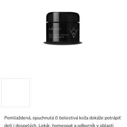
Pomliaždená, opuchnutá či bolestivá koža dokáže potrápiť
deti i dospelých. Lekár, homeopat a odborník v oblasti