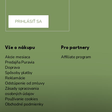
podmienkami ochrany
osobných údajov
PRIHLÁSIŤ SA
Vše o nákupu
Pro partnery
Akcie mesiaca
Affiliate program
Predajňa Puravia
Doprava
Spôsoby platby
Reklamácie
Odstúpenie od zmluvy
Zásady spracovania
osobných údajov
Používanie cookies
Obchodné podmienky