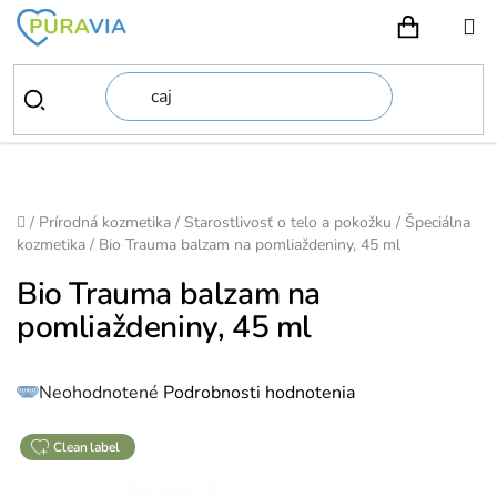
Prejsť
na
NÁKUPN
obsah
Domov
/
Prírodná kozmetika
/
Starostlivosť o telo a pokožku
/
Špeciálna
kozmetika
/
Bio Trauma balzam na pomliaždeniny, 45 ml
Bio Trauma balzam na
pomliaždeniny, 45 ml
Priemerné
Neohodnotené
Podrobnosti hodnotenia
hodnotenie
produktu
je
0,0
z
clean label
5
hviezdičiek.