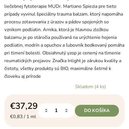
liečebnej fytoterapie MUDr. Martiano Spiezia pre tieto
prípady vyvinul špeciálny trauma balzam, ktorý napomáha
procesu zotavovania z úrazov a pádov spojených so
vznikom podliatin. Arnika, ktorá je hlavnou zložkou
balzamu je po stáročia používaná na urýchlenie hojenia
podliatin, modrín a opuchov a ľubovník bodkovaný pomáha
pri tlmení bolesti. Obsiahnutý yzop je cenený na tlmenie
reumatických prejavov. Značka Inlight je zárukou kvality a
čistoty, všetky produkty sú BIO, maximálne šetrné k
človeku aj prírode
Skladom
(4 ks)
€37,29
DO KOŠÍKA
Jednotková cena:
€0,83 / 1 ml