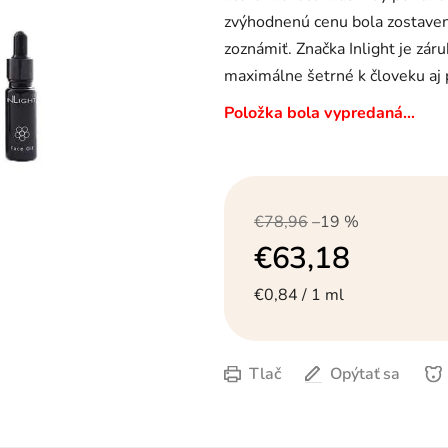
hviezdičiek.
zvýhodnenú cenu bola zostavená 
zoznámiť. Značka Inlight je záru
maximálne šetrné k človeku aj 
Položka bola vypredaná…
€78,96
–19 %
€63,18
Jednotková cena:
€0,84 / 1 ml
Tlač
Opýtať sa