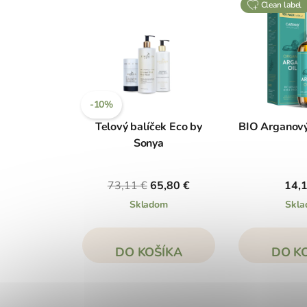
clean label
-10%
Telový balíček Eco by
BIO Arganový
Sonya
73,11 €
65,80 €
14,
Skladom
Skl
DO KOŠÍKA
DO K