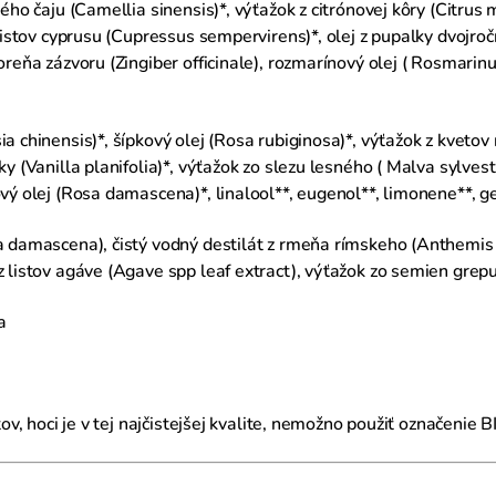
ného čaju (Camellia sinensis)*, výťažok z citrónovej kôry (Citru
 listov cyprusu (Cupressus sempervirens)*, olej z pupalky dvojroč
reňa zázvoru (Zingiber officinale), rozmarínový olej ( Rosmarinus 
a chinensis)*, šípkový olej (Rosa rubiginosa)*, výťažok z kvetov
y (Vanilla planifolia)*, výťažok zo slezu lesného ( Malva sylvest
vý olej (Rosa damascena)*, linalool**, eugenol**, limonene**, ge
sa damascena), čistý vodný destilát z rmeňa rímskeho (Anthemis no
 listov agáve (Agave spp leaf extract), výťažok zo semien grepu 
a
tov, hoci je v tej najčistejšej kvalite, nemožno použiť označenie B