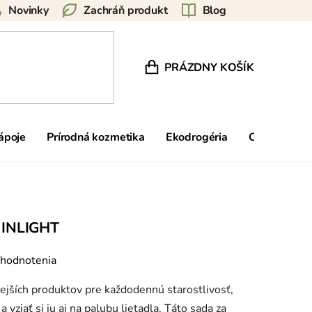
Novinky
Zachráň produkt
Blog
PRÁZDNY KOŠÍK
NÁKUPNÝ KOŠÍK
nápoje
Prírodná kozmetika
Ekodrogéria
Ostatné
INLIGHT
 hodnotenia
nejších produktov pre každodennú starostlivosť,
vziať si ju aj na palubu lietadla. Táto sada za