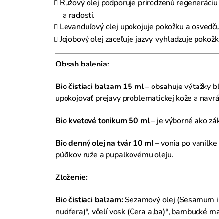
Ružový olej podporuje prirodzenú regeneráciu
a radosti.
Levanduľový olej upokojuje pokožku a osvedčuj
Jojobový olej zaceľuje jazvy, vyhladzuje pokož
Obsah balenia:
Bio čistiaci balzam 15 ml
– obsahuje výťažky bl
upokojovať prejavy problematickej kože a navrát
Bio kvetové tonikum 50 ml
– je výborné ako zák
Bio denný olej na tvár 10 ml
– vonia po vanilke
púčikov ruže a pupalkovému oleju.
Zloženie:
Bio čistiaci balzam:
Sezamový olej (Sesamum ind
nucifera)*, včelí vosk (Cera alba)*, bambucké m