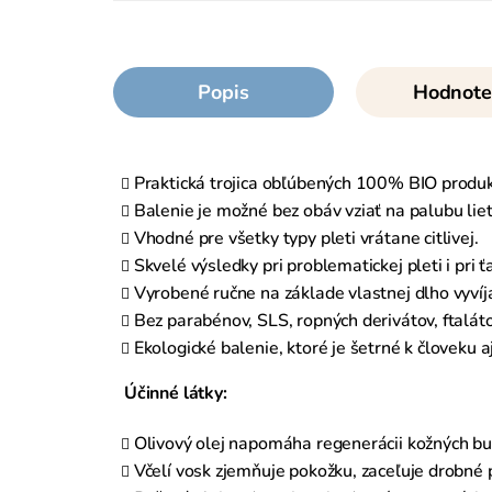
Popis
Hodnote
Praktická trojica obľúbených 100% BIO produkto
Balenie je možné bez obáv vziať na palubu lie
Vhodné pre všetky typy pleti vrátane citlivej.
Skvelé výsledky pri problematickej pleti i pri 
Vyrobené ručne na základe vlastnej dlho vyvíj
Bez parabénov, SLS, ropných derivátov, ftaláto
Ekologické balenie, ktoré je šetrné k človeku aj
Účinné látky:
Olivový olej napomáha regenerácii kožných bun
Včelí vosk zjemňuje pokožku, zaceľuje drobné p