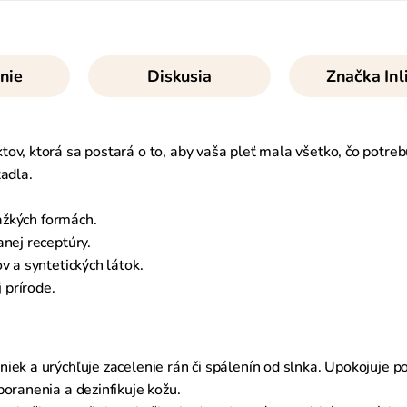
nie
Diskusia
Značka
Inl
v, ktorá sa postará o to, aby vaša pleť mala všetko, čo potrebu
tadla.
ťažkých formách.
anej receptúry.
v a syntetických látok.
 prírode.
iek a urýchľuje zacelenie rán či spálenín od slnka. Upokojuje p
oranenia a dezinfikuje kožu.