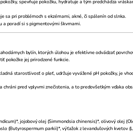
 pokožky, spevňuje pokožku, hydratuje a tým predchádza vráska
e sa pri problémoch s ekzémami, akné, či spálenín od slnka.
ku a poradí si s pigmentovými škvrnami.
ahodárnych bylín, ktorých úlohou je efektívne odvádzať povrchov
iť pokožke jej prirodzené funkcie.
ladná starostlivosť o pleť, udržuje vyvážené pH pokožky, je vhodné
 a chráni pred vplyvmi znečistenia, a to predovšetkým vďaka ob
icum)*, jojobový olej (Simmondsia chinensis)*, olivový olej (Ol
aslo (Butyrospermum parkii)*, výťažok z levanduľových kvetov (L