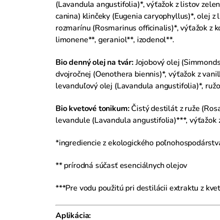
(Lavandula angustifolia)*, výťažok z listov zele
canina) klinčeky (Eugenia caryophyllus)*, olej z
rozmarínu (Rosmarinus officinalis)*, výťažok z ko
limonene**, geraniol**, izodenol**.
Bio denný olej na tvár:
Jojobový olej (Simmondsi
dvojročnej (Oenothera biennis)*, výťažok z vanilk
levanduľový olej (Lavandula angustifolia)*, ružo
Bio kvetové tonikum:
Čistý destilát z ruže (Ro
levandule (Lavandula angustifolia)***, výťažok z
*ingrediencie z ekologického poľnohospodárstv
** prírodná súčasť esenciálnych olejov
***Pre vodu použitú pri destilácii extraktu z kve
Aplikácia: