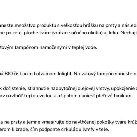
aneste množstvo produktu s veľkosťou hrášku na prsty a následn
po celej ploche tváre (vrátane očného okolia) aj krku. Nechajte
vatovým tampónom namočenými v teplej vode.
enú BIO čistiacim balzamom Inlight. Na vatový tampón naneste 
ak dočistenie, stiahnutie nadbytočnej olejovej vrstvy, upokojenie 
v navlhčiť teplou vodou a až potom naniesť pleťové tonikum.
leja na prsty a jemne vmasírujte do navlhčenej pokožky tváre kr
rom k brade, čím podporíte cirkuláciu lymfy v tele.