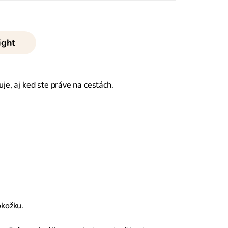
ight
je, aj keď ste práve na cestách.
okožku.