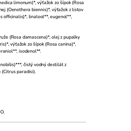
s medica limonum)*, výťažok zo šípok (Rosa
nej (Oenothera biennis)*, výťažok z listov
officinalis)*, linalool**, eugenol**,
 ruže (Rosa damascena)*, olej z pupalky
ris)*, výťažok zo šípok (Rosa canina)*,
raniol**, isodenol**.
bilis)***, čistý vodný destilát z
(Citrus paradisi).
IO.