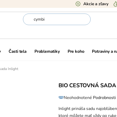
Akcie a zľavy
y
Časti tela
Problematiky
Pre koho
Potraviny a 
sada Inlight
BIO CESTOVNÁ SADA 
Priemerné
Neohodnotené
Podrobnosti
hodnotenie
produktu
je
0,0
Inlight prináša sadu najobľúbe
z
5
ktoré môžete mať vždy po ruke a 