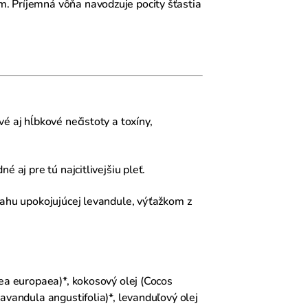
m. Príjemná vôňa navodzuje pocity šťastia
é aj hĺbkové nečistoty a toxíny,
 aj pre tú najcitlivejšiu pleť.
sahu upokojujúcej levandule, výťažkom z
ea europaea)*, kokosový olej (Cocos
avandula angustifolia)*, levanduľový olej