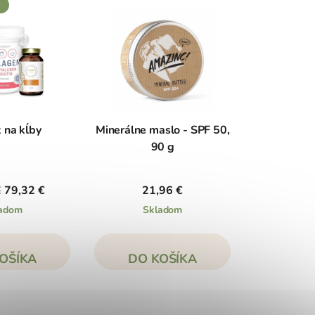
 na kĺby
Minerálne maslo - SPF 50,
90 g
€
79,32 €
21,96 €
adom
Skladom
OŠÍKA
DO KOŠÍKA