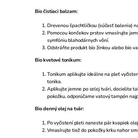
Bio čistiaci balzam:
Drevenou špachtličkou (súčasť balenia) n
Pomocou končekov prstov vmasírujte jemne 
symfóniu blahodárnych vôní.
Odstráňte produkt bio žinkou alebo bio 
Bio kvetové tonikum:
Tonikum aplikujte ideálne na pleť vyčist
tonika.
Aplikujte jemne po celej tvári, docielite t
pokožku, odporúčame vatový tampón najpr
Bio denný olej na tvár:
Po vyčistení pleti naneste pár kvapiek o
Vmasírujte tiež do pokožky krku nahor sme