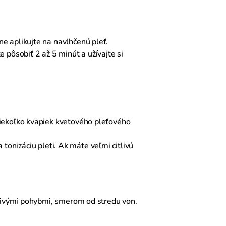
e aplikujte na navlhčenú pleť.
 pôsobiť 2 až 5 minút a užívajte si
niekoľko kvapiek kvetového pleťového
a tonizáciu pleti. Ak máte veľmi citlivú
úživými pohybmi, smerom od stredu von.