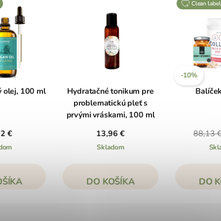
clean label
-10%
 olej, 100 ml
Hydratačné tonikum pre
Balíček
problematickú pleť s
prvými vráskami, 100 ml
12 €
13,96 €
88,13 
adom
Skladom
Skl
OŠÍKA
DO KOŠÍKA
DO K