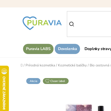
Prejsť
na
obsah
Puravia LABS
Dovolenka
Doplnky strav
Domov
/
Prírodná kozmetika
/
Kozmetické balíčky
/
Bio cestovná 
Akcia
clean label