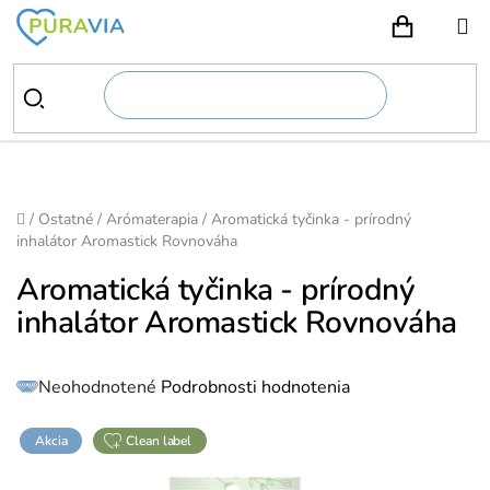
Prejsť
na
NÁKUPN
obsah
Domov
/
Ostatné
/
Arómaterapia
/
Aromatická tyčinka - prírodný
inhalátor Aromastick Rovnováha
Aromatická tyčinka - prírodný
inhalátor Aromastick Rovnováha
Priemerné
Neohodnotené
Podrobnosti hodnotenia
hodnotenie
produktu
je
0,0
z
Akcia
clean label
5
hviezdičiek.