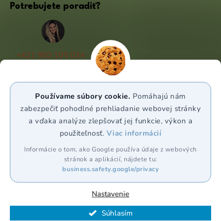
Potrebujete poradiť?
+421 950 105 034
(Po - Pá 9:00 - 17:00)
info@puravia.sk
Používame súbory cookie.
Pomáhajú nám
WhatsApp
zabezpečiť pohodlné prehliadanie webovej stránky
a vďaka analýze zlepšovať jej funkcie, výkon a
použiteľnosť.
Viac informácií
Sledujte nás
Informácie o tom, ako Google používa údaje z webových
stránok a aplikácií, nájdete tu:
business.safety.google/privacy
Nastavenie
Vytvoril Shoptet Premium
Súhlasím