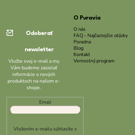
Z
á
O Puravia
p
ä
O nás
Odoberať
t
FAQ - Najčastejšie otázky
Poradna
i
Blog
newsletter
e
Kontakt
Vernostný program
Vložte svoj e-mail a my
Vám budeme zasielať
informácie o nových
produktoch na našom e-
shope.
Email
Vložením e-mailu súhlasíte s