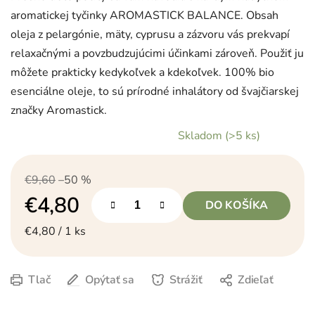
aromatickej tyčinky AROMASTICK BALANCE. Obsah
oleja z pelargónie, mäty, cyprusu a zázvoru vás prekvapí
relaxačnými a povzbudzujúcimi účinkami zároveň. Použiť ju
môžete prakticky kedykoľvek a kdekoľvek. 100% bio
esenciálne oleje, to sú prírodné inhalátory od švajčiarskej
značky Aromastick.
Skladom
(>5 ks)
€9,60
–50 %
€4,80
DO KOŠÍKA
Jednotková cena:
€4,80 / 1 ks
Tlač
Opýtať sa
Strážiť
Zdieľať