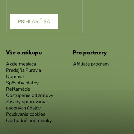
podmienkami ochrany
osobných údajov
PRIHLÁSIŤ SA
Vše o nákupu
Pro partnery
Akcie mesiaca
Affiliate program
Predajňa Puravia
Doprava
Spôsoby platby
Reklamácie
Odstúpenie od zmluvy
Zásady spracovania
osobných údajov
Používanie cookies
Obchodné podmienky