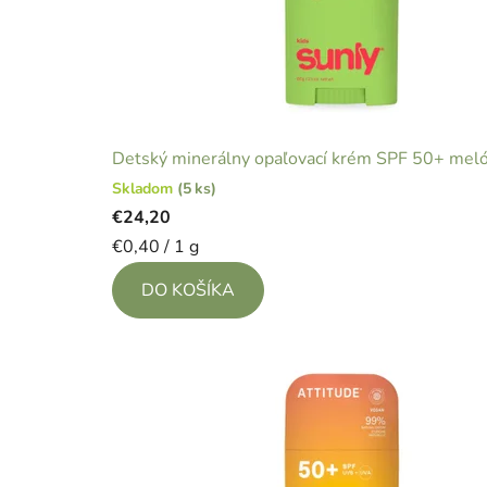
Detský minerálny opaľovací krém SPF 50+ meló
Skladom
(5 ks)
€24,20
Jednotková
€0,40 / 1 g
cena:
DO KOŠÍKA