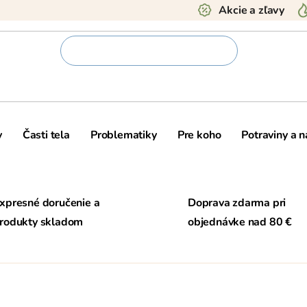
Akcie a zľavy
y
Časti tela
Problematiky
Pre koho
Potraviny a 
xpresné doručenie a
Doprava zdarma pri
rodukty skladom
objednávke nad 80 €