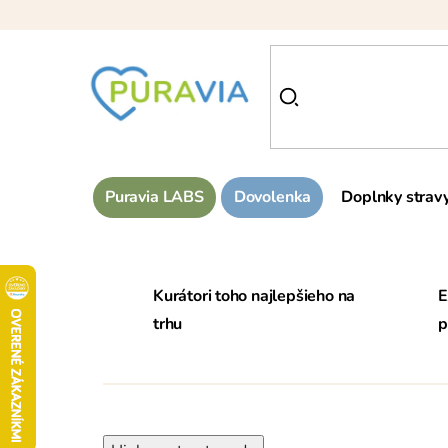
Prejsť
na
obsah
Puravia LABS
Dovolenka
Doplnky strav
F
i
Kurátori toho najlepšieho na
E
trhu
p
l
o
z