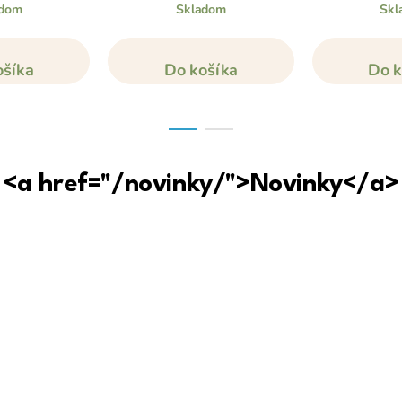
adom
Skladom
Skl
ošíka
Do košíka
Do k
<a href="/novinky/">Novinky</a>