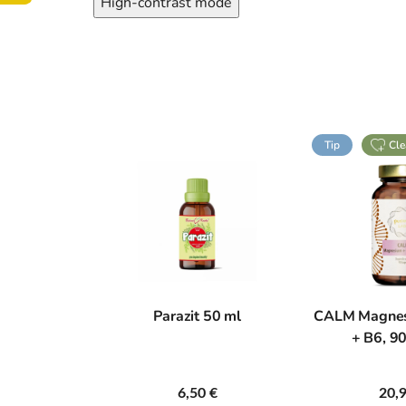
High-contrast mode
o
f
i
a
Tip
cl
z
n
a
č
olagén, 1 kg
Parazit 50 ml
CALM Magne
k
+ B6, 9
y
9,00 €
6,50 €
20,