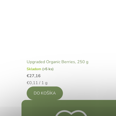
Upgraded Organic Berries, 250 g
Skladom
(>5 ks)
€27,16
Jednotková
€0,11 / 1 g
cena:
DO KOŠÍKA