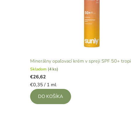
Minerálny opaľovací krém v spreji SPF 50+ trop
Skladom
(4 ks)
€26,62
Jednotková
€0,35 / 1 ml
cena:
DO KOŠÍKA