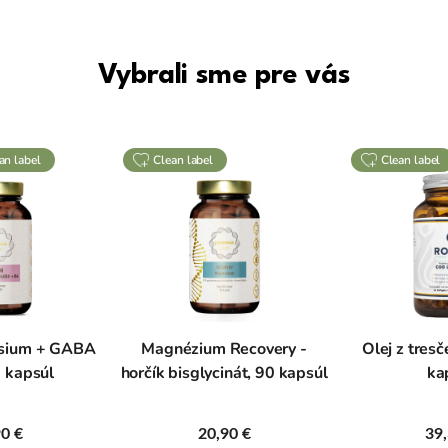
Vybrali sme pre vás
ean label
clean label
clean label
sium + GABA
Magnézium Recovery -
Olej z tresč
0 kapsúl
horčík bisglycinát, 90 kapsúl
ka
90 €
20,90 €
39,