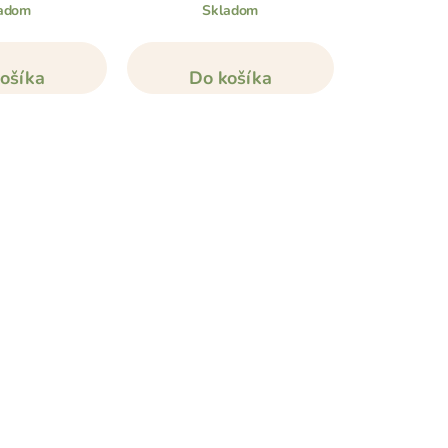
adom
Skladom
Sk
ošíka
Do košíka
Do 