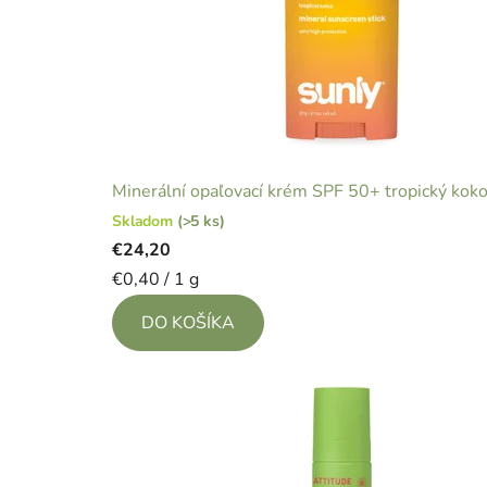
Minerální opaľovací krém SPF 50+ tropický kok
Skladom
(>5 ks)
€24,20
Jednotková
€0,40 / 1 g
cena:
DO KOŠÍKA