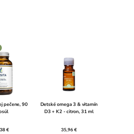
ej pečene, 90
Detské omega 3 & vitamín
Japonské
psúl
D3 + K2 - citron, 31 ml
STANDAR
fermentác
38 €
35,96 €
36